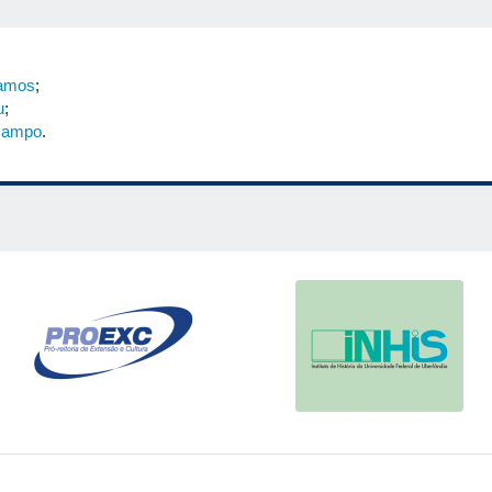
Ramos
;
u
;
 Campo
.