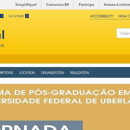
Simplifique!
Comunica BR
Participe
Acesso à infor
ACCESSIBILITY
HIGH 
3
Go to footer
4
l
Search
IA
RIPTIONS
LOCATION
ORGANIZATION
REALIZATION