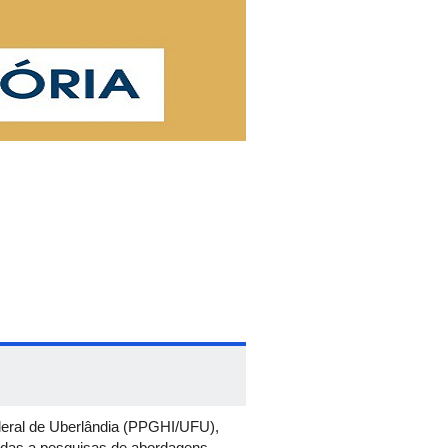
deral de Uberlândia (PPGHI/UFU),
onadas a pesquisas de abordagens