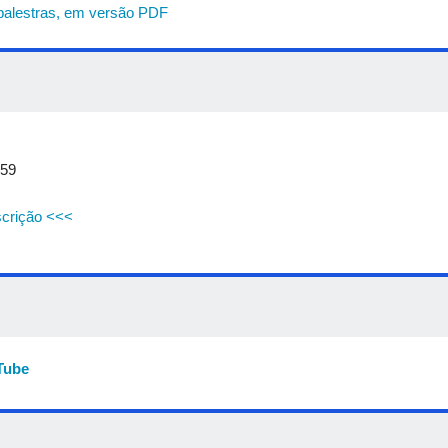
 palestras, em versão PDF
:59
scrição <<<
Tube