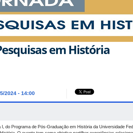
 Pesquisas em História
05/2024 - 14:00
sa I, do Programa de Pós-Graduação em História da Universidade Fe
 História. O evento tem como objetivo partilhar experiências relaci