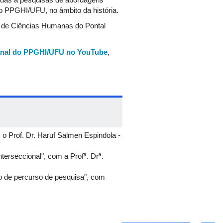
 do PPGHI/UFU, no âmbito da história.
to de Ciências Humanas do Pontal
nal do PPGHI/UFU no YouTube
,
m o Prof. Dr. Haruf Salmen Espindola -
terseccional", com a Profª. Drª.
cio de percurso de pesquisa", com