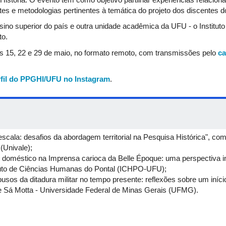
ntes e metodologias pertinentes à temática do projeto dos discentes
nsino superior do país e outra unidade acadêmica da UFU - o Institu
to.
as 15, 22 e 29 de maio, no formato remoto, com transmissões pelo
ca
rfil do PPGHI/UFU no Instagram
.
 escala: desafios da abordagem territorial na Pesquisa Histórica", co
(Univale);
ço doméstico na Imprensa carioca da Belle Époque: uma perspectiva in
tituto de Ciências Humanas do Pontal (ICHPO-UFU);
abusos da ditadura militar no tempo presente: reflexões sobre um iní
de Sá Motta - Universidade Federal de Minas Gerais (UFMG).