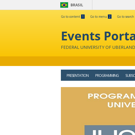
BRASIL
Go to content
1
Go to menu
2
Go to search
Events Porta
FEDERAL UNIVERSITY OF UBERLAND
PRESENTATION
PROGRAMMING
SUBSC