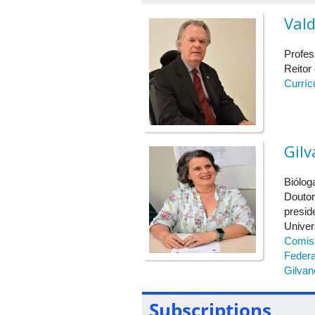
Vald
Profes
Reitor
Curríc
Gil
Biólog
Doutor
presid
Univer
Comiss
Federa
Gilvan
Subscriptions