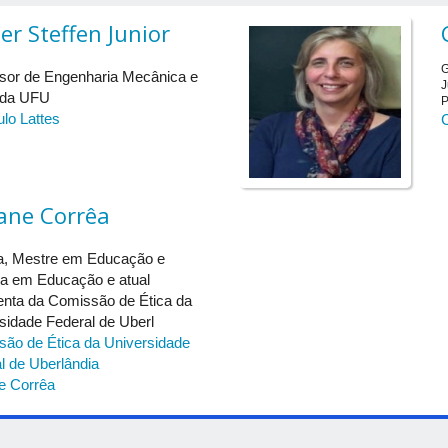
er Steffen Junior
G
sor de Engenharia Mecânica e
J
 da UFU
P
ulo Lattes
C
vane Corrêa
a, Mestre em Educação e
a em Educação e atual
enta da Comissão de Ética da
sidade Federal de Uberl
ão de Ética da Universidade
l de Uberlândia
e Corrêa