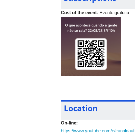
Cost of the event:
Evento gratuito
Acesse o Código QR ou o link (
https:
certificado da participação
Location
O formulário ficará a ativo durante o 
On-line:
https://www.youtube.com/c/canaldauf