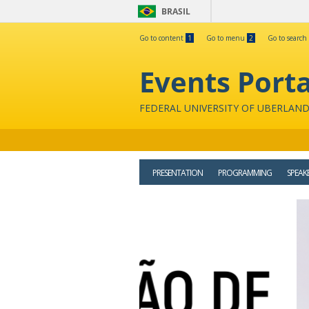
BRASIL
Go to content
1
Go to menu
2
Go to search
Events Porta
FEDERAL UNIVERSITY OF UBERLAND
PRESENTATION
PROGRAMMING
SPEAK