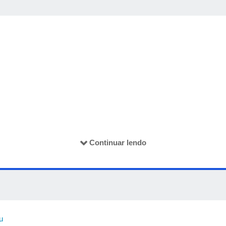
//forms.office.com/r/SGcrijk7qa
) para acessar o formulário e preenc
Continuar lendo
evento.
u