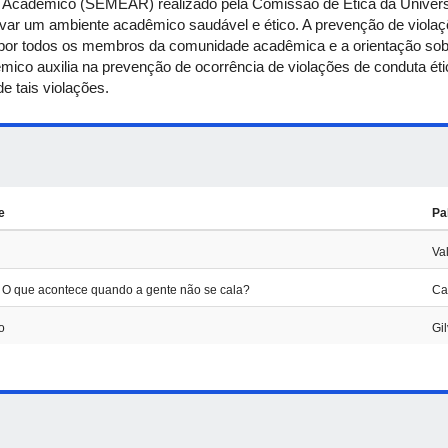
e Acadêmico (SEMEAR) realizado pela Comissão de Ética da Univers
r um ambiente acadêmico saudável e ético. A prevenção de violaçõ
por todos os membros da comunidade acadêmica e a orientação sobr
êmico auxilia na prevenção de ocorrência de violações de conduta é
e tais violações.
e
Pa
Va
: O que acontece quando a gente não se cala?
Ca
o
Gi