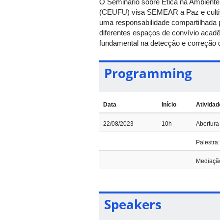
O Seminário sobre Ética na Ambient
(CEUFU) visa SEMEAR a Paz e cultiva
uma responsabilidade compartilhada 
diferentes espaços de convívio acad
fundamental na detecção e correção d
Programming
Data
Início
Atividad
22/08/2023
10h
Abertura
Palestra
Mediaçã
Speakers