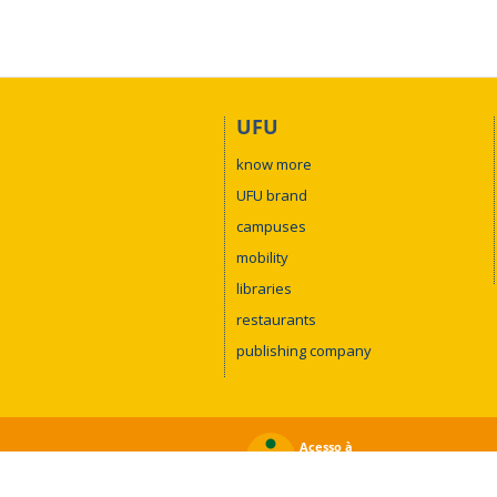
UFU
know more
UFU brand
campuses
mobility
libraries
restaurants
publishing company