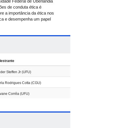
idade Federal de Uberlândia
es de conduta ética é
e a importância da ética nos
tica e desempenha um papel
lestrante
lder Steffen Jr (UFU)
rla Rodrigues Cotta (CGU)
lvane Corrêa (UFU)