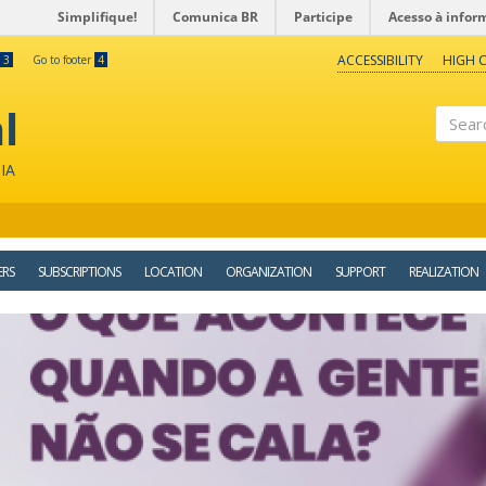
Simplifique!
Comunica BR
Participe
Acesso à infor
ACCESSIBILITY
HIGH 
3
Go to footer
4
l
Search
IA
ERS
SUBSCRIPTIONS
LOCATION
ORGANIZATION
SUPPORT
REALIZATION