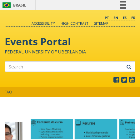
BRASIL
Simplifique!
PT
EN
ES
FR
ACCESSIBILITY
HIGH CONTRAST
SITEMAP
Comunica BR
Participe
Events Portal
Acesso à informação
FEDERAL UNIVERSITY OF UBERLANDIA
Legislação
Canais
Search
FAQ