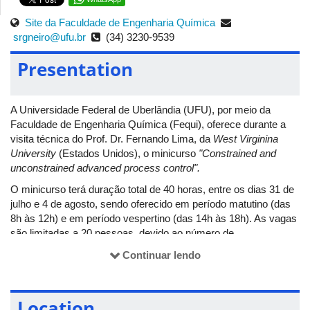
Site da Faculdade de Engenharia Química
srgneiro@ufu.br
(34) 3230-9539
Presentation
A Universidade Federal de Uberlândia (UFU), por meio da
Faculdade de Engenharia Química (Fequi), oferece durante a
visita técnica do Prof. Dr. Fernando Lima, da
West Virginina
University
(Estados Unidos), o minicurso
"Constrained and
unconstrained advanced process control".
O minicurso terá duração total de 40 horas, entre os dias 31 de
julho e 4 de agosto, sendo oferecido em período matutino (das
8h às 12h) e em período vespertino (das 14h às 18h). As vagas
são limitadas a 20 pessoas, devido ao número de
computadores e ao espaço físico disponível.
Continuar lendo
Dentre os conteúdos que serão abordados, estão:
State Space
Modeling, Dynamic Matrix Control including constraints, Python
implementarion.
Os participantes devem ter conhecimentos
Location