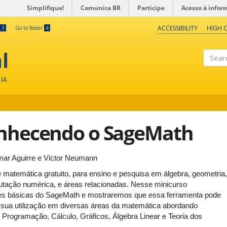
Simplifique!
Comunica BR
Participe
Acesso à infor
ACCESSIBILITY
HIGH 
3
Go to footer
4
l
Search
IA
onhecendo o SageMath
imar Aguirre e Victor Neumann
atemática gratuito, para ensino e pesquisa em álgebra, geometria,
putação numérica, e áreas relacionadas. Nesse minicurso
ões básicas do SageMath e mostraremos que essa ferramenta pode
s sua utilização em diversas áreas da matemática abordando
Programação, Cálculo, Gráficos, Álgebra Linear e Teoria dos