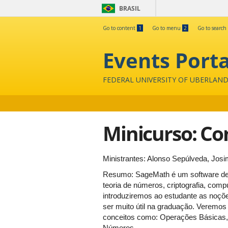
BRASIL
Go to content
1
Go to menu
2
Go to search
Events Porta
FEDERAL UNIVERSITY OF UBERLAND
Minicurso: C
Ministrantes: Alonso Sepúlveda, Jos
Resumo: SageMath é um software de m
teoria de números, criptografia, com
introduziremos ao estudante as noç
ser muito útil na graduação. Veremo
conceitos como: Operações Básicas, 
Números.