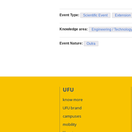
Event Type:
Scientific Event
Extension
Knowledge area:
Engineering / Technolog
Event Nature:
Outra
UFU
know more
UFU brand
campuses
mobility