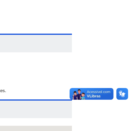
as"
lgas"
gas"
tes.