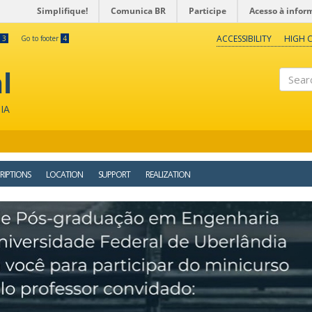
Simplifique!
Comunica BR
Participe
Acesso à infor
ACCESSIBILITY
HIGH 
3
Go to footer
4
l
Search
IA
RIPTIONS
LOCATION
SUPPORT
REALIZATION