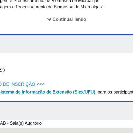
ragem e Processamento de Biomassa de Microalgas"
tragem e Processamento de Biomassa de Microalgas"
Continuar lendo
- "Análise Econômica e de Sustentabilidade de Processos de Microalg
 - "Análise Econômica e de Sustentabilidade de Processos de Microa
- "Análise Econômica e de Sustentabilidade de Processos de Microal
:59
O DE INSCRIÇÃO <<<
istema de Informação de Extensão (Siex/UFU)
, para os participan
B - Sala(s) Auditório