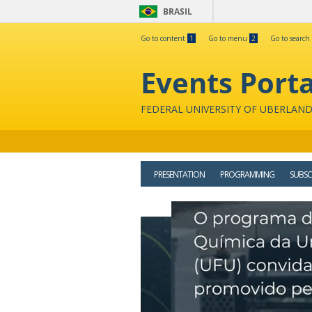
BRASIL
Go to content
1
Go to menu
2
Go to search
Events Porta
FEDERAL UNIVERSITY OF UBERLAND
PRESENTATION
PROGRAMMING
SUBSC