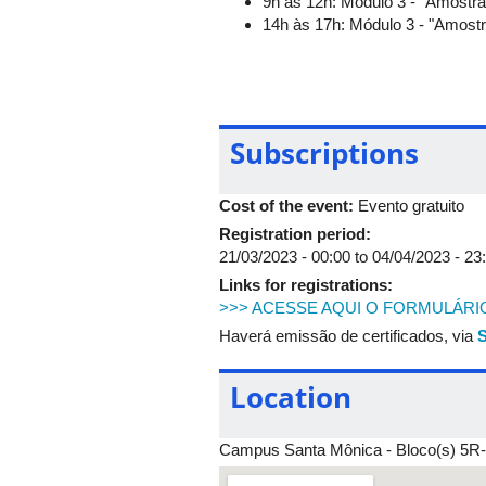
9h às 12h: Módulo 3 - "Amost
14h às 17h: Módulo 3 - "Amos
3º dia: 13/04/2023
9h às 12h: Módulo 4 (parte 1) 
Subscriptions
14h às 17h: Módulo 4 (parte 1)
Cost of the event:
Evento gratuito
4º dia: 14/04/2023
Registration period:
9h às 11h: Módulo 4 (parte 2) 
21/03/2023 - 00:00
to
04/04/2023 - 23
Links for registrations:
>>> ACESSE AQUI O FORMULÁRI
Haverá emissão de certificados, via
S
Location
Campus Santa Mônica - Bloco(s) 5R-A