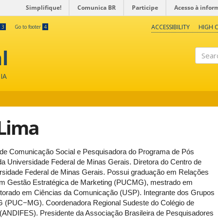
Simplifique!
Comunica BR
Participe
Acesso à infor
ACCESSIBILITY
HIGH 
3
Go to footer
4
l
Search
IA
 Lima
 de Comunicação Social e Pesquisadora do Programa de Pós
Universidade Federal de Minas Gerais. Diretora do Centro de
dade Federal de Minas Gerais. Possui graduação em Relações
em Gestão Estratégica de Marketing (PUCMG), mestrado em
orado em Ciências da Comunicação (USP). Integrante dos Grupos
 (PUC−MG). Coordenadora Regional Sudeste do Colégio de
ANDIFES). Presidente da Associação Brasileira de Pesquisadores