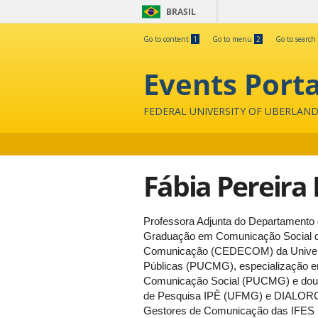
BRASIL
Go to content
1
Go to menu
2
Go to search
Events Porta
FEDERAL UNIVERSITY OF UBERLAND
Fábia Pereira
Professora Adjunta do Departamento
Graduação em Comunicação Social da 
Comunicação (CEDECOM) da Universi
Públicas (PUCMG), especialização 
Comunicação Social (PUCMG) e dout
de Pesquisa IPÊ (UFMG) e DIALORG
Gestores de Comunicação das IFES (