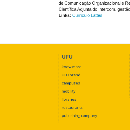
de Comunicação Organizacional e R
Científica Adjunta do Intercom, gestã
Links:
Currículo Lattes
UFU
know more
UFU brand
campuses
mobility
libraries
restaurants
publishing company