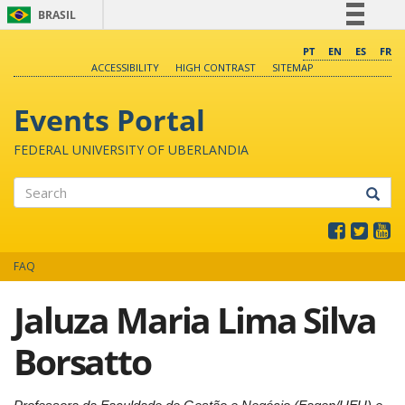
BRASIL
Simplifique!
PT
EN
ES
FR
ACCESSIBILITY
HIGH CONTRAST
SITEMAP
Comunica BR
Participe
Events Portal
Acesso à informação
FEDERAL UNIVERSITY OF UBERLANDIA
Legislação
Canais
Search
FAQ
Jaluza Maria Lima Silva
Borsatto