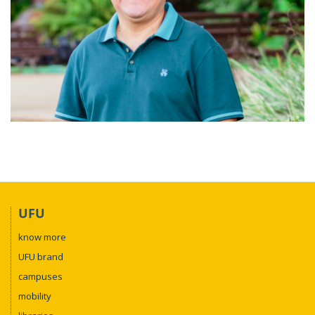
UFU
know more
UFU brand
campuses
mobility