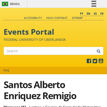
BRASIL
Simplifique!
PT
EN
ES
FR
ACCESSIBILITY
HIGH CONTRAST
SITEMAP
Comunica BR
Participe
Events Portal
Acesso à informação
FEDERAL UNIVERSITY OF UBERLANDIA
Legislação
Canais
Search
FAQ
Santos Alberto
Enriquez Remigio