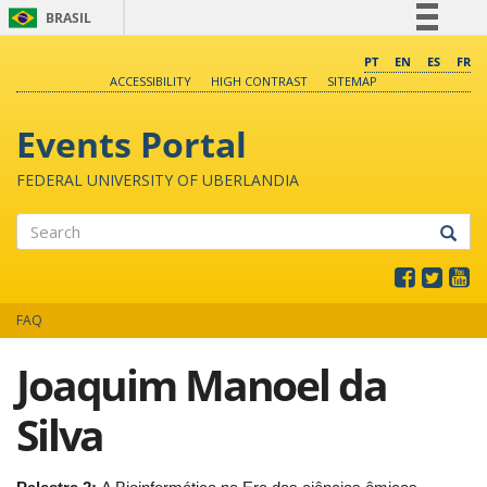
BRASIL
Simplifique!
PT
EN
ES
FR
ACCESSIBILITY
HIGH CONTRAST
SITEMAP
Comunica BR
Participe
Events Portal
Acesso à informação
FEDERAL UNIVERSITY OF UBERLANDIA
Legislação
Canais
Search
FAQ
Joaquim Manoel da
Silva