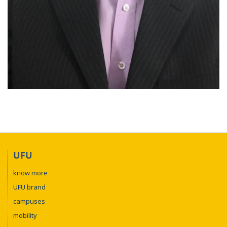
UFU
know more
UFU brand
campuses
mobility