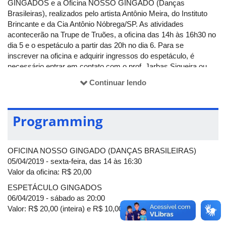
GINGADOS e a Oficina NOSSO GINGADO (Danças
Brasileiras), realizados pelo artista Antônio Meira, do Instituto
Brincante e da Cia Antônio Nóbrega/SP. As atividades
acontecerão na Trupe de Truões, a oficina das 14h às 16h30 no
dia 5 e o espetáculo a partir das 20h no dia 6. Para se
inscrever na oficina e adquirir ingressos do espetáculo, é
necessário entrar em contato com o prof. Jarbas Siqueira ou
diretamente com a Trupe de Truões.
Continuar lendo
Mais informações:
Programming
E-mail:
jarbasboc@hotmail.com
OFICINA NOSSO GINGADO (DANÇAS BRASILEIRAS)
05/04/2019 - sexta-feira, das 14 às 16:30
Valor da oficina: R$ 20,00
ESPETÁCULO GINGADOS
06/04/2019 - sábado as 20:00
Valor: R$ 20,00 (inteira) e R$ 10,00 (meia)