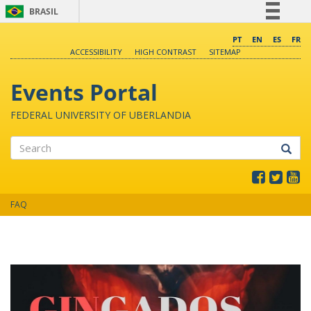
BRASIL
Simplifique!
PT
EN
ES
FR
ACCESSIBILITY
HIGH CONTRAST
SITEMAP
Comunica BR
Participe
Events Portal
Acesso à informação
FEDERAL UNIVERSITY OF UBERLANDIA
Legislação
Canais
Search
FAQ