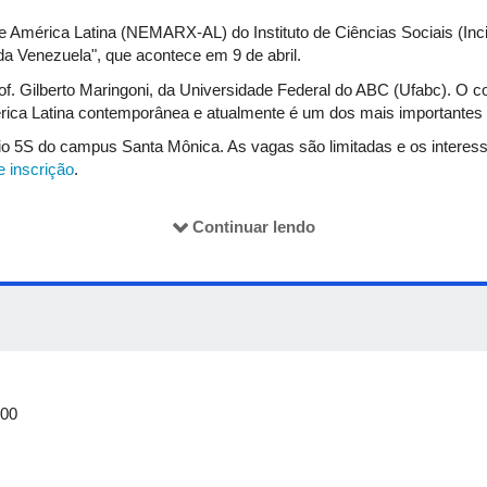
América Latina (NEMARX-AL) do Instituto de Ciências Sociais (Incis
 da Venezuela", que acontece em 9 de abril.
of. Gilberto Maringoni, da Universidade Federal do ABC (Ufabc). O c
rica Latina contemporânea e atualmente é um dos mais importantes 
rio 5S do campus Santa Mônica. As vagas são limitadas e os interes
e inscrição
.
ina do Nemarx-Al
.
Continuar lendo
:00