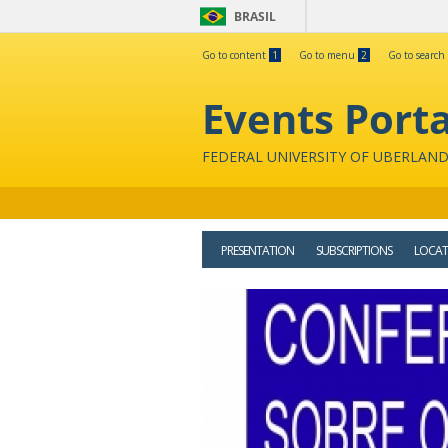
BRASIL
Go to content
1
Go to menu
2
Go to search
Events Porta
FEDERAL UNIVERSITY OF UBERLAND
PRESENTATION
SUBSCRIPTIONS
LOCAT