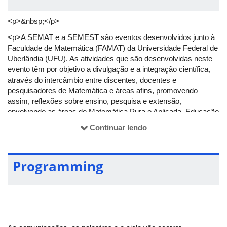
<p>&nbsp;</p>
<p>A SEMAT e a SEMEST são eventos desenvolvidos junto à
Faculdade de Matemática (FAMAT) da Universidade Federal de
Uberlândia (UFU). As atividades que são desenvolvidas neste
evento têm por objetivo a divulgação e a integração científica,
através do intercâmbio entre discentes, docentes e
pesquisadores de Matemática e áreas afins, promovendo
assim, reflexões sobre ensino, pesquisa e extensão,
envolvendo as áreas de Matemática Pura e Aplicada, Educação
Matemática e Estatística.</p>
Continuar lendo
<p>Desta forma, o evento valoriza a interdisciplinaridade entre
as diferentes áreas do conhecimento, oferecendo, também,
oportunidades de formação continuada aos egressos dos
Programming
cursos superiores da região de Uberlândia - Minas Gerais. Além
disto, estas atividades estão fortemente associadas à pesquisa
avançada em matemática pura, matemática aplicada e
computacional, favorecendo, portanto, o fortalecimento regional
de ações voltadas para a pós-graduação.</p>