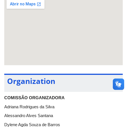
ESTATÍSTICA
(Sala 1B203a), no
PET MATEMÁTICA
(Sala
1B109) ou no próprio evento, durante o credenciamento.
Para maiores informações, entre em contato com a comissão
organizadora pelo email
sematsemest@gmail.com
Organization
COMISSÃO ORGANIZADORA
Adriana Rodrigues da Silva
Alessandro Alves Santana
Dylene Agda Souza de Barros