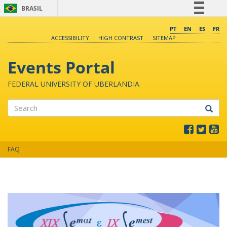
BRASIL
Simplifique!
PT
EN
ES
FR
ACCESSIBILITY
HIGH CONTRAST
SITEMAP
Comunica BR
Participe
Events Portal
Acesso à informação
FEDERAL UNIVERSITY OF UBERLANDIA
Legislação
Canais
Search
FAQ