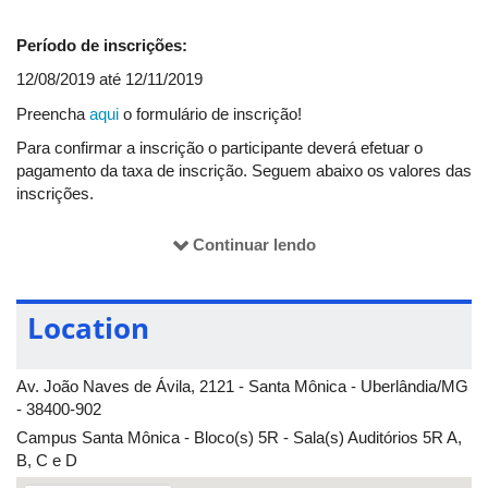
Período de inscrições:
12/08/2019 até 12/11/2019
Preencha
aqui
o formulário de inscrição!
Para confirmar a inscrição o participante deverá efetuar o
pagamento da taxa de inscrição. Seguem abaixo os valores das
inscrições.
Até 04/11/2019
Após
Participante
Continuar lendo
04/11/2019
Estudantes e professores do ensino
gratuito
gratuito
básico
Aluno(a) de graduação
R$ 25
R$ 35
Location
Aluno(a) de pós-graduação
R$ 30
R$ 40
Professores Universitários e demais
R$ 35
R$ 45
Av. João Naves de Ávila, 2121 - Santa Mônica - Uberlândia/MG
- 38400-902
No valor da taxa de inscrição não está incluída a
Campus Santa Mônica - Bloco(s) 5R - Sala(s) Auditórios 5R A,
Confraternização. Para mais detalhes, consulte a Programação.
B, C e D
O pagamento da taxa de inscrição deve ser feito no
PET