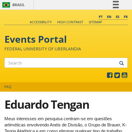
BRASIL
Simplifique!
PT
EN
ES
FR
ACCESSIBILITY
HIGH CONTRAST
SITEMAP
Comunica BR
Participe
Events Portal
Acesso à informação
FEDERAL UNIVERSITY OF UBERLANDIA
Legislação
Canais
Search
FAQ
Eduardo Tengan
Meus interesses em pesquisa centram-se em questões
artiméticas envolvendo Anéis de Divisão, o Grupo de Brauer, K-
Teoria Algébrica e em como eliminar qualquer tipo de trabalho