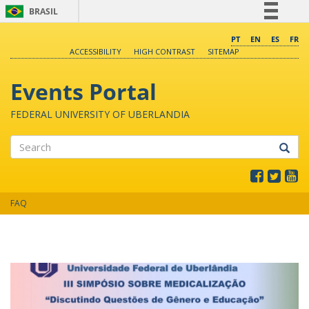
BRASIL
Simplifique!
PT
EN
ES
FR
ACCESSIBILITY
HIGH CONTRAST
SITEMAP
Comunica BR
Participe
Events Portal
Acesso à informação
FEDERAL UNIVERSITY OF UBERLANDIA
Legislação
Canais
Search
FAQ