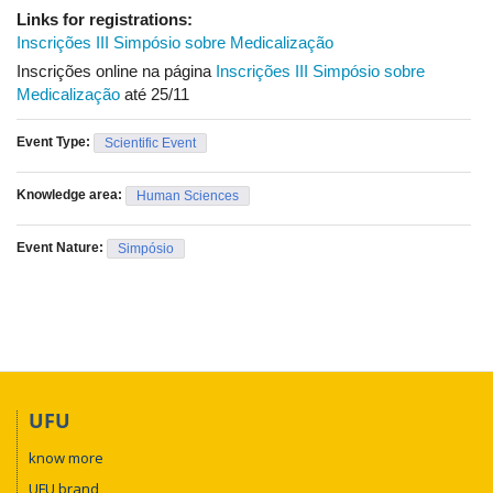
sobre Medicalização da Educação e da Sociedade, do Instituto
Links for registrations:
Brasileiro de Transmasculinidade (IBRAT), BA e dos coletivos
Inscrições III Simpósio sobre Medicalização
Educações na Roda, De Transs Pra Frente e do comitê local
Inscrições online na página
Inscrições III Simpósio sobre
em Defesa da Educação Pública.
Medicalização
até 25/11
Event Type:
Scientific Event
Knowledge area:
Human Sciences
Event Nature:
Simpósio
UFU
know more
UFU brand