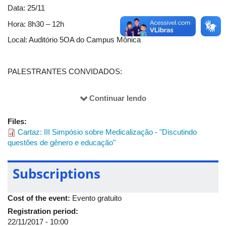
Data: 25/11
Hora: 8h30 – 12h
Local: Auditório 5OA do Campus Mônica
PALESTRANTES CONVIDADOS:
Continuar lendo
JOÃO HENRIQUE BORGES BENTO
Psicólogo social, coordenador do Grupo de Trabalho Regional
Files:
de Gênero e Diversidade Sexual do CRP-MG Subsede
Cartaz: III Simpósio sobre Medicalização - "Discutindo
Triângulo Mineiro, presidente da Associação das(os)
questões de gênero e educação"
Psicólogas(os) de Araxá - APA, coordenador do Centro de
Referência de Assistência Social - CRAS "Francisco Duarte" no
Subscriptions
município de Araxá, ativista LGBT e dos direitos humanos
Cost of the event:
Evento gratuito
TITO CARVALHAL
Registration period:
Estudante de Pedagogia da Faced-UFBA, membro do Fórum
22/11/2017 - 10:00