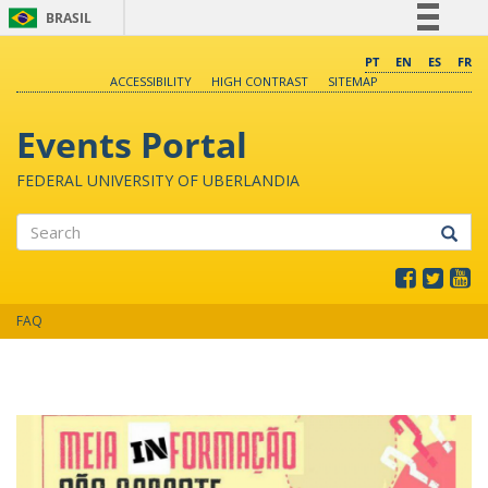
BRASIL
Simplifique!
PT
EN
ES
FR
ACCESSIBILITY
HIGH CONTRAST
SITEMAP
Comunica BR
Participe
Events Portal
Acesso à informação
FEDERAL UNIVERSITY OF UBERLANDIA
Legislação
Canais
Search
FAQ