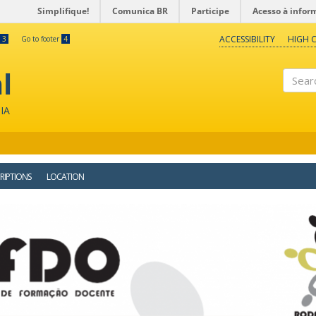
Simplifique!
Comunica BR
Participe
Acesso à infor
ACCESSIBILITY
HIGH 
3
Go to footer
4
l
Search
IA
RIPTIONS
LOCATION