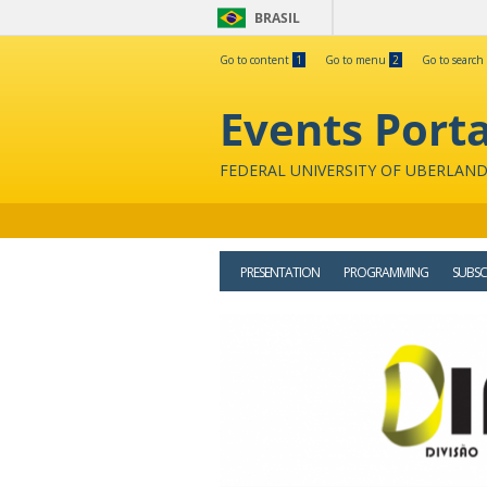
BRASIL
Go to content
1
Go to menu
2
Go to search
Events Porta
FEDERAL UNIVERSITY OF UBERLAND
PRESENTATION
PROGRAMMING
SUBSC