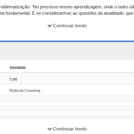
roblematização: "No processo ensino aprendizagem, onde o outro são
rna fundamental. E se considerarmos as questões da atualidade, que
nks, mas simultaneamente desfocados e alheios aos processos natu
tário se pergunta: e agora?".
Continuar lendo
Atividade
Café
Roda de Conversa
Continuar lendo