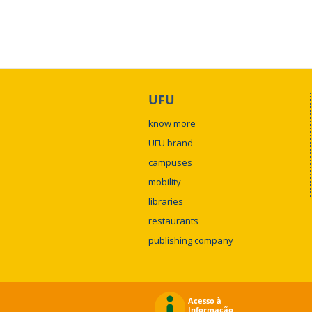
UFU
know more
UFU brand
campuses
mobility
libraries
restaurants
publishing company