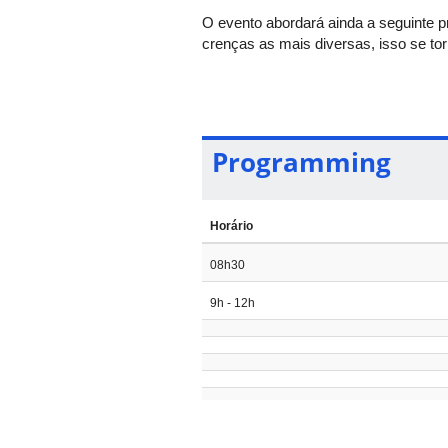
O evento abordará ainda a seguinte p
crenças as mais diversas, isso se to
vez mais conectados a dezenas de li
desenvolvimento, o professor universi
Programming
Horário
08h30
9h - 12h