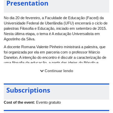
Presentation
No dia 20 de fevereiro, a Faculdade de Educação (Faced) da
Universidade Federal de Uberlândia (UFU) encerrará o ciclo de
palestras Filosofia e Educação, iniciado em setembro de 2015.
Nesta última etapa, o tema é A educação Universalista em
Agostinho da Silva.
A docente Romana Valente Pinheiro ministrará a palestra, que
foi organizada por ela em parceria com o professor Márcio
Danelon. A intenção do encontro é discutir a caracterização de
uma filosofia da educação, a partir das ideias do filósofo e
educador luso-brasileiro Agostinho da Silva. O autor é um dos
Continuar lendo
fundadores de instituições de ensino como a Universidade de
Brasília (UnB) e a Universidade Federal de Santa Catarina
(UFSC).
Subscriptions
A palestra terá início às 19h, na sala 145 do Bloco G, no
Campus Santa Mônica. As inscrições serão feitas no próprio
Cost of the event:
Evento gratuito
local e haverá emissão de certificados.