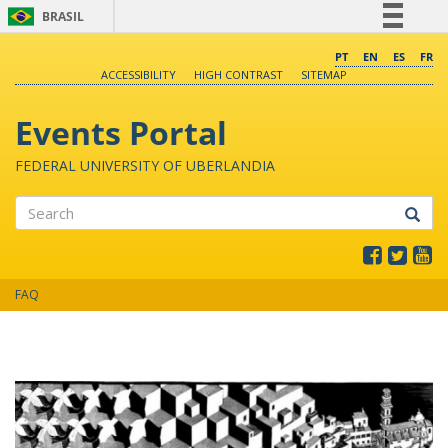
BRASIL
Simplifique!
PT
EN
ES
FR
ACCESSIBILITY
HIGH CONTRAST
SITEMAP
Comunica BR
Participe
Events Portal
Acesso à informação
FEDERAL UNIVERSITY OF UBERLANDIA
Legislação
Canais
Search
FAQ