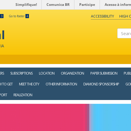
Simplifique!
Comunica BR
Participe
Acesso à infor
ACCESSIBILITY
HIGH 
3
Go to footer
4
l
Search
IA
ERS
SUBSCRIPTIONS
LOCATION
ORGANIZATION
PAPER SUBMISSION
PUBL
 TO GET
MEET THE CITY
OTHER INFORMATION
DIAMOND SPONSORSHIP
GO
PORT
REALIZATION