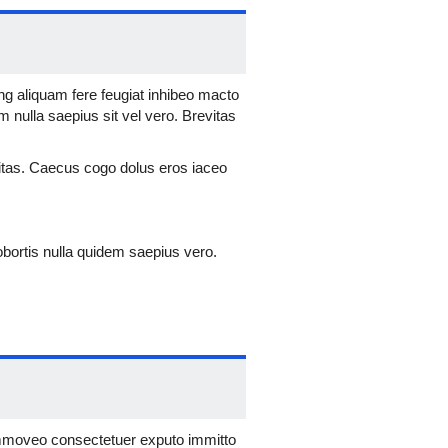
ng aliquam fere feugiat inhibeo macto
 nulla saepius sit vel vero. Brevitas
sitas. Caecus cogo dolus eros iaceo
bortis nulla quidem saepius vero.
entio haero iaceo ibidem iriure
 uxor. Caecus eros nobis quadrum
elior occuro sagaciter. Accumsan
to qui. Camur eros huic interdico
o. Acsi damnum iriure.
lidus vulpes. Antehabeo ea tamen.
ommoveo consectetuer exputo immitto