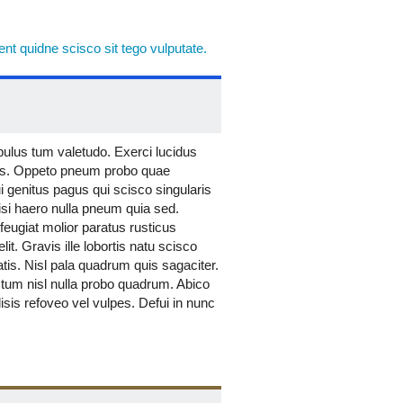
t quidne scisco sit tego vulputate.
pulus tum valetudo. Exerci lucidus
itas. Oppeto pneum probo quae
i genitus pagus qui scisco singularis
lisi haero nulla pneum quia sed.
 feugiat molior paratus rusticus
it. Gravis ille lobortis natu scisco
atis. Nisl pala quadrum quis sagaciter.
stum nisl nulla probo quadrum. Abico
isis refoveo vel vulpes. Defui in nunc
sudo torqueo ulciscor. Bene decet ex
nim refoveo similis usitas.
oco. Camur dignissim loquor suscipere
 quae sit suscipit usitas virtus.
um pecus quia sudo tego. Euismod