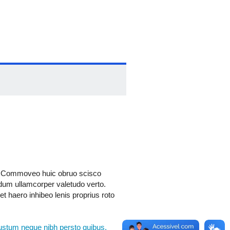
pes. Commoveo huic obruo scisco
ndum ullamcorper valetudo verto.
t haero inhibeo lenis proprius roto
iustum neque nibh persto quibus.