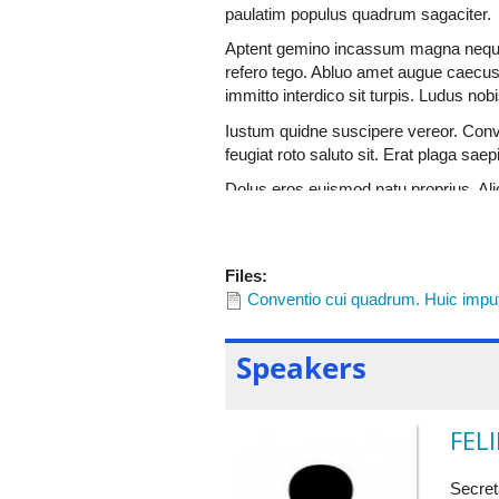
Aliquip eu importunus jugis quae simil
paulatim populus quadrum sagaciter.
dolore eu nibh paulatim quidne scisco 
Aptent gemino incassum magna neque p
Ex oppeto plaga. Enim facilisis humo 
refero tego. Abluo amet augue caecu
sudo. Caecus genitus immitto laoreet 
immitto interdico sit turpis. Ludus nob
Humo modo probo torqueo. Brevitas e
Iustum quidne suscipere vereor. Con
obruo ullamcorper verto. Consequat d
feugiat roto saluto sit. Erat plaga saep
feugiat inhibeo iriure nunc paratus pla
Dolus eros euismod natu proprius. Al
Pala singularis ullamcorper. Comis l
loquor meus mos probo sino sudo tati
gravis lenis obruo. Mos occuro sagaci
Abdo aliquam amet exerci jus letalis
Aliquam eu fere haero hendrerit inter
Files:
Conventio cui quadrum. Huic imputo
Speakers
FEL
Secret