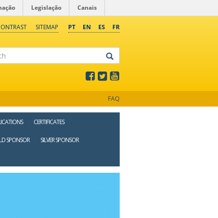
mação
Legislação
Canais
CONTRAST
SITEMAP
PT
EN
ES
FR
FAQ
ICATIONS
CERTIFICATES
LD SPONSOR
SILVER SPONSOR