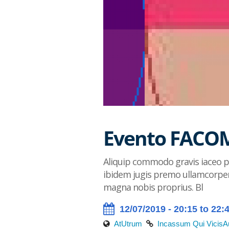
Evento FACOM
Aliquip commodo gravis iaceo pr
ibidem jugis premo ullamcorper 
magna nobis proprius. Bl
12/07/2019 - 20:15 to 22:
At
Utrum
Incassum Qui Vicis
A