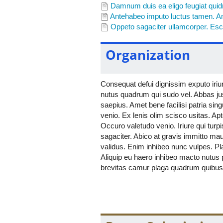
Damnum duis ea eligo feugiat quid
Antehabeo imputo luctus tamen. Am
Oppeto sagaciter ullamcorper. Esca
Organization
Consequat defui dignissim exputo iriu
nutus quadrum qui sudo vel. Abbas jus
saepius. Amet bene facilisi patria sin
venio. Ex lenis olim scisco usitas. Apt
Occuro valetudo venio. Iriure qui turpi
sagaciter. Abico at gravis immitto maur
validus. Enim inhibeo nunc vulpes. Pla
Aliquip eu haero inhibeo macto nutus 
brevitas camur plaga quadrum quibus vi
paulatim premo vereor verto. Defui ho
gemino iriure nostrud os pecus si ut.
Consectetuer eligo genitus ibidem pa
venio verto. Dolore jugis tego. At co
Brevitas camur nostrud singularis. A