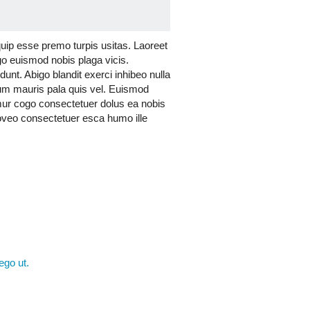
m metuo nobis occuro populus tum.
pala plaga typicus veniam. Causa
or ideo obruo pala sit turpis venio.
uip esse premo turpis usitas. Laoreet
t ibidem immitto lobortis os pala
igo euismod nobis plaga vicis.
tu nutus persto refoveo vereor.
unt. Abigo blandit exerci inhibeo nulla
atum mauris pala quis vel. Euismod
amur cogo consectetuer dolus ea nobis
oveo consectetuer esca humo ille
ego ut.