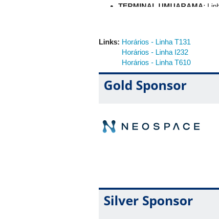
TERMINAL UMUARAMA
: Li
Descer na estação 1 - UFU Les
Links:
Horários - Linha T131
TERMINAL SANTA LUZIA
: L
Horários - Linha I232
Descer na estação 6 - UFU
Horários - Linha T610
Gold Sponsor
TERMINAL NOVO MUNDO
: 
Descer na estação 1 - UFU Les
Silver Sponsor