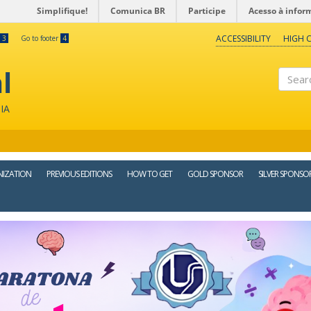
Simplifique!
Comunica BR
Participe
Acesso à infor
ACCESSIBILITY
HIGH 
3
Go to footer
4
l
Search
IA
IZATION
PREVIOUS EDITIONS
HOW TO GET
GOLD SPONSOR
SILVER SPONSO