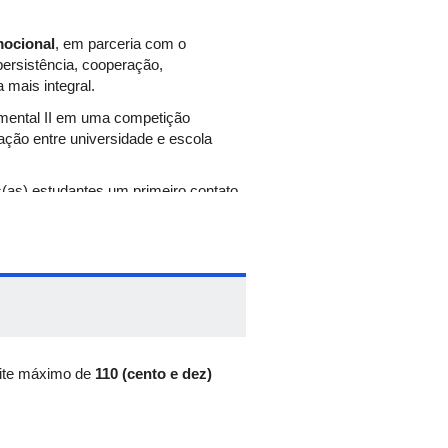
ocional
, em parceria com o
ersistência, cooperação,
mais integral.
damental II em uma competição
ação entre universidade e escola
s(as) estudantes um primeiro contato
menos recursos.
amental vivem desafios matemáticos
de extensão.
cimento, contribuindo para o
misso social da UFU com a educação
mite máximo de
110 (cento e dez)