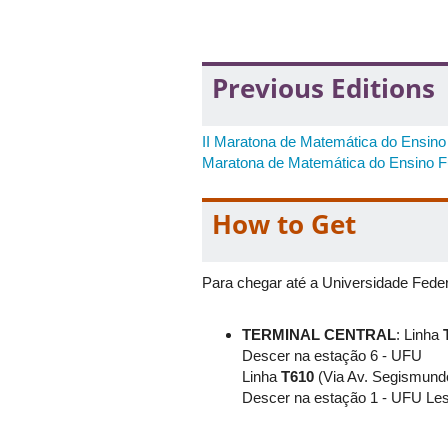
Pedro Franklin Cardoso Silva
Robert Vieira de Araujo
Vitor Hugo Almeida Cardoso
Previous Editions
II Maratona de Matemática do Ensino
Maratona de Matemática do Ensino F
How to Get
Para chegar até a Universidade Feder
TERMINAL CENTRAL
: Linha
Descer na estação 6 - UFU
Linha
T610
(Via Av. Segismundo
Descer na estação 1 - UFU Les