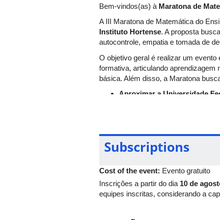
Bem-vindos(as) à
Maratona de Mate
A III Maratona de Matemática do Ens
Instituto Hortense
. A proposta busc
autocontrole, empatia e tomada de 
O objetivo geral é realizar um event
formativa, articulando aprendizagem 
básica. Além disso, a Maratona busc
Aproximar a Universidade Fed
inspirador com o ambiente unive
Ampliar oportunidades educa
Fortalecer a formação de futu
empolgantes, universitários(a
Subscriptions
Como resultado, espera-se consolida
fortalecimento da cultura matemátic
Cost of the event:
Evento gratuito
básica.
Inscrições a partir do dia
10 de agost
equipes inscritas, considerando a cap