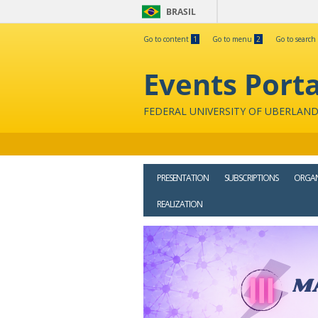
BRASIL
Go to content
1
Go to menu
2
Go to search
Events Porta
FEDERAL UNIVERSITY OF UBERLAND
PRESENTATION
SUBSCRIPTIONS
ORGAN
REALIZATION