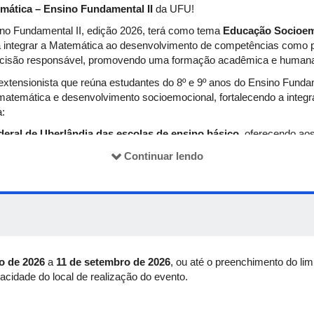
mática – Ensino Fundamental II
da UFU!
ino Fundamental II, edição 2026, terá como tema
Educação Socioem
a integrar a Matemática ao desenvolvimento de competências como p
decisão responsável, promovendo uma formação acadêmica e humana 
o extensionista que reúna estudantes do 8º e 9º anos do Ensino Fun
matemática e desenvolvimento socioemocional, fortalecendo a integr
a:
eral de Uberlândia das escolas de ensino básico
, oferecendo ao
rsitário.
Continuar lendo
cionais
, especialmente para jovens de regiões periféricas ou com 
ros(as) cientistas e educadores(as)
: enquanto alunos(as) do fund
s) desenvolvem habilidades e responsabilidade social em projetos 
r a Maratona como espaço de produção e compartilhamento de conhe
a e para a formação integral dos estudantes, reafirmando o compro
o de 2026
a
11 de setembro de 2026
, ou até o preenchimento do li
acidade do local de realização do evento.