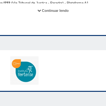
nha
I232
(Via Tribunal de Justiça - Parador) - Plataforma A1
te
Continuar lendo
inha
T131
(Via Av. João Naves de Ávila - Parador) - Plataforma B2
Linha
T610
(Via Av. Segismundo Pereira - Parador) - Plataforma A
te