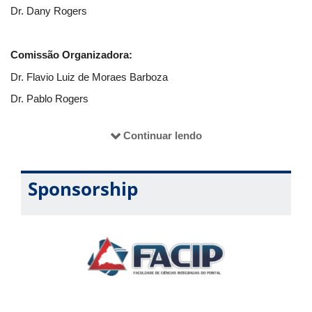
Dr. Dany Rogers
Comissão Organizadora:
Dr. Flavio Luiz de Moraes Barboza
Dr. Pablo Rogers
Dr. Odilon José de Oliveira Neto
Continuar lendo
Apoio Discente:
Sponsorship
Ana Carolina Gomes de Oliveira da Costa
Andresa Carolina da Silva
Carolina Lelis Silva
Daniel Almeida Cardoso
Éfson Firmino da Silva
Kelly Aparecida Silva