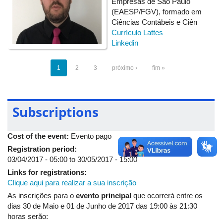
Empresas de São Paulo
(EAESP/FGV), formado em
Ciências Contábeis e Ciên
Currículo Lattes
Linkedin
1
2
3
próximo ›
fim »
Subscriptions
Cost of the event:
Evento pago
Registration period:
03/04/2017 - 05:00
to
30/05/2017 - 15:00
Links for registrations:
Clique aqui para realizar a sua inscrição
As inscrições para o
evento principal
que ocorrerá entre os
dias 30 de Maio e 01 de Junho de 2017 das 19:00 às 21:30
horas serão: