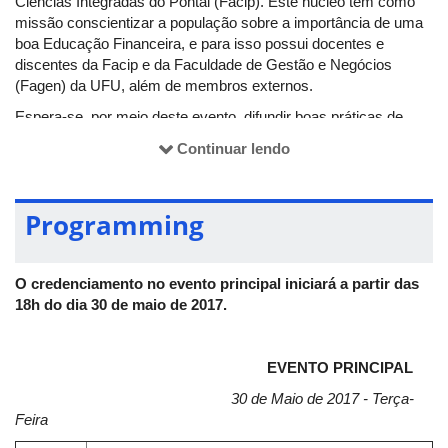
Ciências Integradas do Pontal (Facip). Este núcleo tem como
missão conscientizar a população sobre a importância de uma
boa Educação Financeira, e para isso possui docentes e
discentes da Facip e da Faculdade de Gestão e Negócios
(Fagen) da UFU, além de membros externos.
Espera-se, por meio deste evento, difundir boas práticas de
Educação Financeira com o intuito de melhorar o bem-estar da
Continuar lendo
população, uma vez que um bom equilíbrio financeiro está
diretamente relacionado com as saúdes física e mental de um
indivíduo.
Programming
Como objetivos específicos, o evento buscará:
Propiciar acesso ao conhecimento e às mais variadas
O credenciamento no evento principal iniciará a partir das
temáticas sobre Educação Financeira;
18h do dia 30 de maio de 2017.
Debater e discutir a temática em uma perspectiva
comportamental, e não somente técnica;
Atualizar conceitos e informações sobre crédito e
EVENTO PRINCIPAL
mercado financeiro, os quais são de suma importância
para a alfabetização financeira de um indivíduo.
30 de Maio de 2017 - Terça-
Feira
O evento será destinado para todos os indivíduos adultos que
acreditam que o controle de seu dinheiro é essencial para a