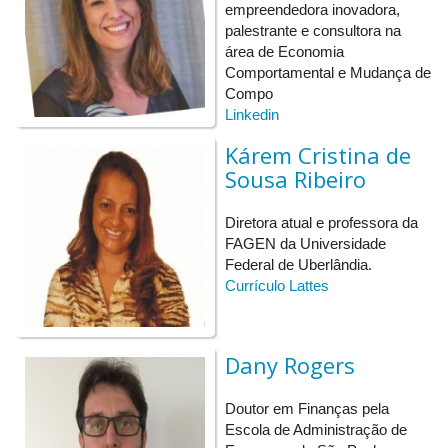
empreendedora inovadora,
palestrante e consultora na
Investimento em Ações: Como Evitar Prejuízos Devido a
8h30 às
Emoção!
área de Economia
11h30
Comportamental e Mudança de
Dr. Flavio L. de Moraes Barboza (Fagen/UFU)
Compo
9h45 às 10h
Intervalo
Linkedin
Kárem Cristina de
Sousa Ribeiro
Diretora atual e professora da
FAGEN da Universidade
Federal de Uberlândia.
Currículo Lattes
Dany Rogers
Doutor em Finanças pela
Escola de Administração de