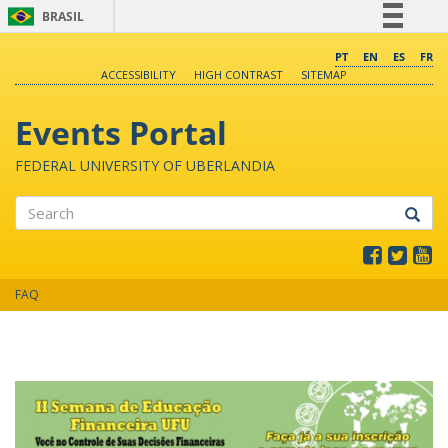
BRASIL
Simplifique!
PT
EN
ES
FR
ACCESSIBILITY
HIGH CONTRAST
SITEMAP
Comunica BR
Participe
Events Portal
Acesso à informação
FEDERAL UNIVERSITY OF UBERLANDIA
Legislação
Canais
Search
FAQ