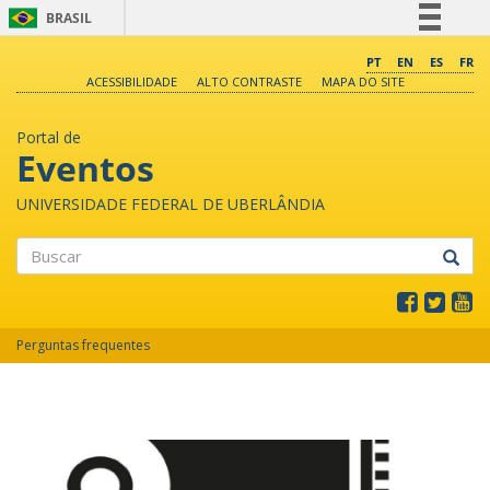
BRASIL
Simplifique!
PT
EN
ES
FR
ACESSIBILIDADE
ALTO CONTRASTE
MAPA DO SITE
Comunica BR
Participe
Portal de
Acesso à informação
Eventos
Legislação
UNIVERSIDADE FEDERAL DE UBERLÂNDIA
Canais
Buscar
Perguntas frequentes