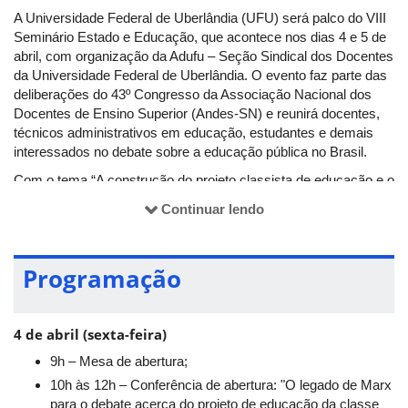
A Universidade Federal de Uberlândia (UFU) será palco do VIII
Seminário Estado e Educação, que acontece nos dias 4 e 5 de
abril, com organização da Adufu – Seção Sindical dos Docentes
da Universidade Federal de Uberlândia. O evento faz parte das
deliberações do 43º Congresso da Associação Nacional dos
Docentes de Ensino Superior (Andes-SN) e reunirá docentes,
técnicos administrativos em educação, estudantes e demais
interessados no debate sobre a educação pública no Brasil.
Com o tema “A construção do projeto classista de educação e o
enfrentamento às contrarreformas neoliberais”, o seminário
Continuar lendo
abordará os impactos das reformas educacionais nas
condições de ensino, no financiamento e na autonomia das
instituições públicas.
Programação
A programação contará com conferências, mesas de debate e
grupos de trabalho, reunindo especialistas e pesquisadores
para discutir questões centrais da educação no país.
4 de abril (sexta-feira)
9h – Mesa de abertura;
10h às 12h – Conferência de abertura: "O legado de Marx
para o debate acerca do projeto de educação da classe