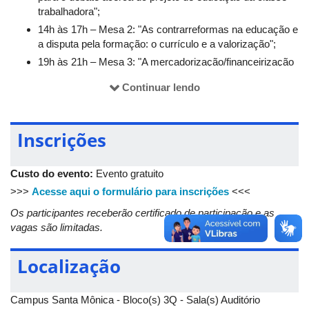
trabalhadora";
14h às 17h – Mesa 2: "As contrarreformas na educação e
a disputa pela formação: o currículo e a valorização";
19h às 21h – Mesa 3: "A mercadorização/financeirização
da educação e o processo de privatização das escolas
Continuar lendo
no Brasil".
5 de abril (sábado)
Inscrições
9h às 12h – Mesa 4: "Plano Nacional de Educação:
defesa do financiamento público para a educação
Custo do evento:
Evento gratuito
pública";
>>>
Acesse aqui o formulário para inscrições
<<<
14h às 16h – Grupos de Trabalho;
Os participantes receberão certificado de participação e as
16h às 17h – Plenária de encerramento.
vagas são limitadas.
Localização
Campus Santa Mônica - Bloco(s) 3Q - Sala(s) Auditório