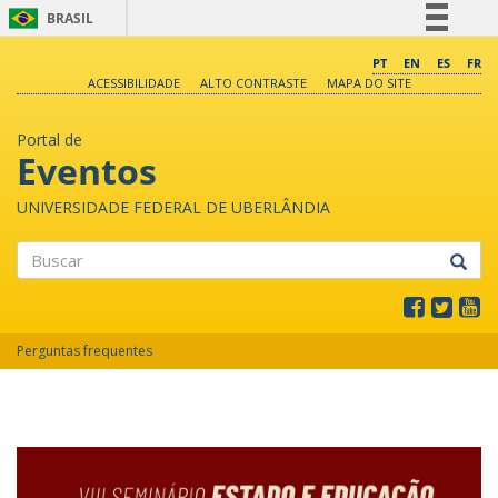
BRASIL
Simplifique!
PT
EN
ES
FR
ACESSIBILIDADE
ALTO CONTRASTE
MAPA DO SITE
Comunica BR
Participe
Portal de
Acesso à informação
Eventos
Legislação
UNIVERSIDADE FEDERAL DE UBERLÂNDIA
Canais
Buscar
Perguntas frequentes