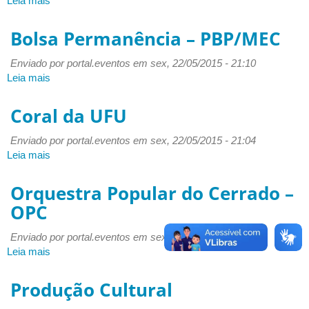
Leia mais
sobre
CELIN
Bolsa Permanência – PBP/MEC
Enviado por
portal.eventos
em sex, 22/05/2015 - 21:10
Leia mais
sobre
Bolsa
Permanência
Coral da UFU
–
PBP/MEC
Enviado por
portal.eventos
em sex, 22/05/2015 - 21:04
Leia mais
sobre
Coral
da
Orquestra Popular do Cerrado –
UFU
OPC
Enviado por
portal.eventos
em sex, 22/05/2015 - 21:04
Leia mais
sobre
Orquestra
Popular
Produção Cultural
do