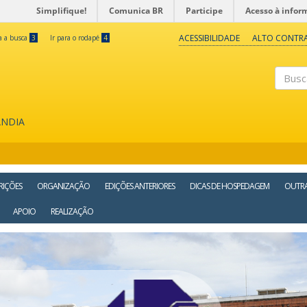
Simplifique!
Comunica BR
Participe
Acesso à infor
ACESSIBILIDADE
ALTO CONTR
ra a busca
3
Ir para o rodapé
4
Buscar
ÂNDIA
RIÇÕES
ORGANIZAÇÃO
EDIÇÕES ANTERIORES
DICAS DE HOSPEDAGEM
OUTRA
APOIO
REALIZAÇÃO