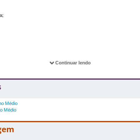
mados: 1) regime da escola (público ou privado); 2) nome da escola; 3
todos os integrantes da(s) equipe(s) e do adulto responsável; 7)
e-
a;
 telefone do adulto responsável; 9) CPF de todos os integrantes da(s)
atemática do Ensino Médio, os integrantes da equipe e seus respo
presente
Regulamento
, não podendo alegar posterior desconhecimen
ra;
újo -- Coordenadora;
Continuar lendo
s
no Médio
no Médio
agem