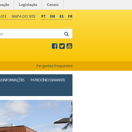
mação
Legislação
Canais
ASTE
MAPA DO SITE
PT
EN
ES
FR
Perguntas frequentes
S INFORMAÇÕES
PATROCÍNIO DIAMANTE