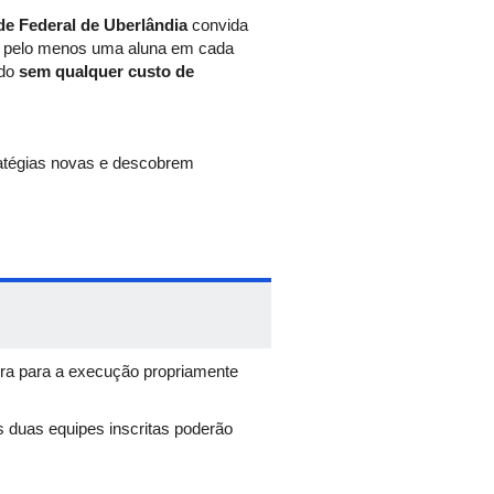
de Federal de Uberlândia
convida
pelo menos uma aluna em cada
udo
sem qualquer custo de
atégias novas e descobrem
s, pesquisadores e graduandos da
a ciência.
probabilidade e muito mais.
que trará temas atuais da Matemática
ora para a execução propriamente
ção e garantimos que todas as
duas equipes inscritas poderão
r a experiência de ser