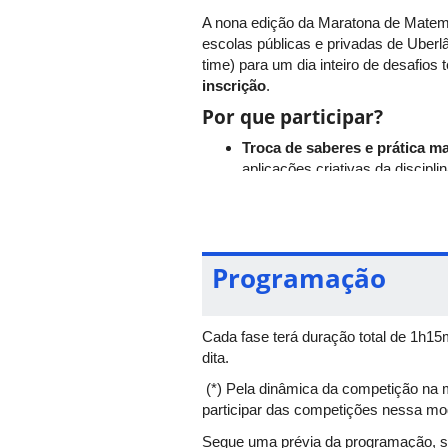
A nona edição da Maratona de Matem
escolas públicas e privadas de Uberl
time) para um dia inteiro de desafios
inscrição
.
Por que participar?
Troca de saberes e prática m
aplicações criativas da disciplin
Imersão no universo acadêm
UFU, conhecem os laboratórios
Destaques da programaç
Programação
Provas em equipe
– Resoluções
Palestra inspiradora
– Interva
e de áreas afins, estimulando a 
Cada fase terá duração total de 1h1
Ambiente inclusivo e estimul
dita.
atividades sejam totalmente
gr
(*) Pela dinâmica da competição n
Quer saber como tudo funciona? Con
participar das competições nessa mo
matemático(a) por um dia na UFU –
Segue uma prévia da programação, suj