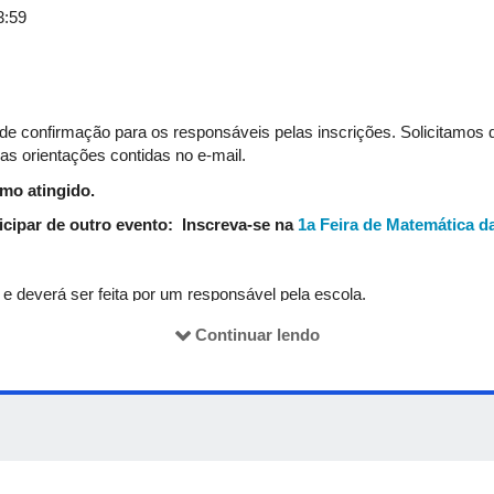
Divulgação e premiação - equipes e escolas campeãs
3:59
de confirmação para os responsáveis pelas inscrições. Solicitamos 
as orientações contidas no e-mail.
imo atingido.
icipar de outro evento:
Inscreva-se na
1a Feira de Matemática 
e deverá ser feita por um responsável pela escola.
ente pelo formulário
:
<<ACESSE AQUI O FORMULÁRIO DE IN
Continuar lendo
/2025 a
08/08/2025
15/08/2025,
ou até atingir a quantidade máxima d
em que será realizado o evento.
ções de, pelo menos, 30 equipes das escolas públicas e de, pelo men
alizada apenas após o término do período destinado às inscrições.
s equipes sejam feitas de forma antecipada para garantir a vag