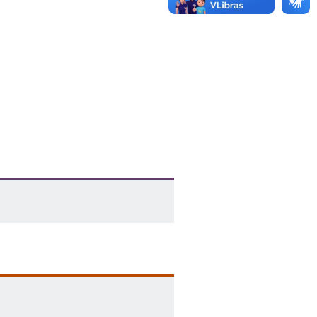
) cidade; 4) telefone da escola; 5)
mail
de todos os integrantes da(s)
 equipe(s) e do adulto responsável.
nsáveis concordam integralmente com
to.