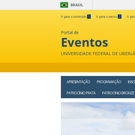
BRASIL
Ir para o conteúdo
1
Ir para o menu
2
Ir pa
Portal de
Eventos
UNIVERSIDADE FEDERAL DE UBERL
APRESENTAÇÃO
PROGRAMAÇÃO
INSC
PATROCÍNIO PRATA
PATROCÍNIO BRONZE