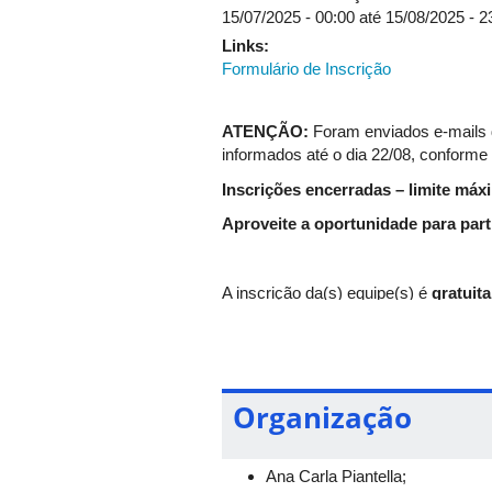
17:15
15/07/2025 - 00:00
até
15/08/2025 - 2
Links:
Formulário de Inscrição
ATENÇÃO:
Foram enviados e-mails 
informados até o dia 22/08, conforme 
Inscrições encerradas – limite máx
Aproveite a oportunidade para part
A inscrição da(s) equipe(s) é
gratuita
A inscrição deve ser feita
exclusivam
O período de inscrição será de
15/07
máxima de 350 pessoas do auditório 
Organização
Serão garantidas as primeiras inscri
A confirmação das inscrições será re
Ana Carla Piantella;
Recomendamos que as inscrições da