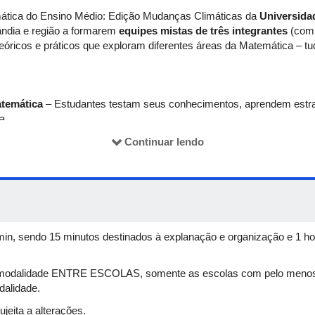
ática do Ensino Médio: Edição Mudanças Climáticas da
Universida
ândia e região a formarem
equipes mistas de três integrantes
(com 
 teóricos e práticos que exploram diferentes áreas da Matemática – t
atemática
– Estudantes testam seus conhecimentos, aprendem estr
a.
ico
– Durante a competição, participantes convivem com professore
Continuar lendo
 do Campus Santa Mônica e vislumbram possibilidades de carreira n
ão
 colaborativas que misturam raciocínio lógico, álgebra, geometria, 
lo entre as provas com um(a) especialista convidado(a) de renome, 
curiosidade científica dos participantes.
5min, sendo 15 minutos destinados à explanação e organização e 1 h
ante
– Incentivamos a participação feminina, valorizamos a coopera
atuitas
.
a modalidade ENTRE ESCOLAS, somente as escolas com pelo menos 
sulte o
REGULAMENTO
completo, organize sua equipe e venha vive
dalidade.
no dia 2 de setembro de 2025, sem pagar nada para participar!
eita a alterações.