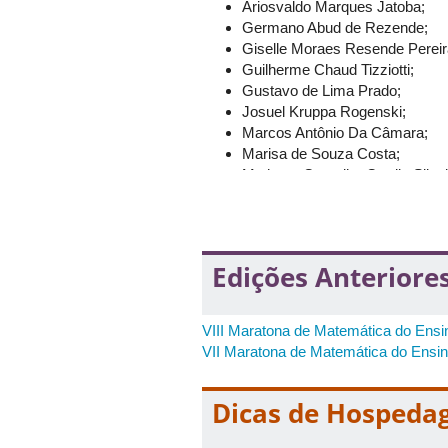
Ariosvaldo Marques Jatoba;
No ato da inscrição, deverão ser infor
Germano Abud de Rezende;
nome da equipe; 6) nome completo de 
Giselle Moraes Resende Pereir
equipe(s) e do adulto responsável; 8)
Guilherme Chaud Tizziotti;
Gustavo de Lima Prado;
Ao se inscrever na IX Maratona de M
Josuel Kruppa Rogenski;
as condições e regras arroladas no 
Marcos Antônio Da Câmara;
Marisa de Souza Costa;
Matheus Carvalho Carrijo Silvei
Mirian Fernandes Carvalho Ara
Rafael Alves Figueiredo;
Rosana Sueli da Motta Jafelice.
Edições Anteriore
VIII Maratona de Matemática do Ensi
VII Maratona de Matemática do Ensi
Dicas de Hosped