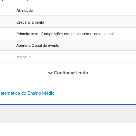
IÇÃO
Atividade
S
de
escolas públicas;
Credenciamento
S
de
escolas privadas
;
 públicas
*; e,
Primeira fase - Competições equipes/escolas - entre todas*
 privadas*
.
Abertura Oficial do evento
duas ou mais equipes poderão participar da competição entre instit
Intervalo
Palestra
Continuar lendo
Intervalo para Almoço
Segunda fase - Competições equipes - entre todas
atemática do Ensino Médio
Final - Competições escolas - entre todas*
Intervalo / Divulgação - equipes classificadas
Final - Competições equipes - entre classificadas