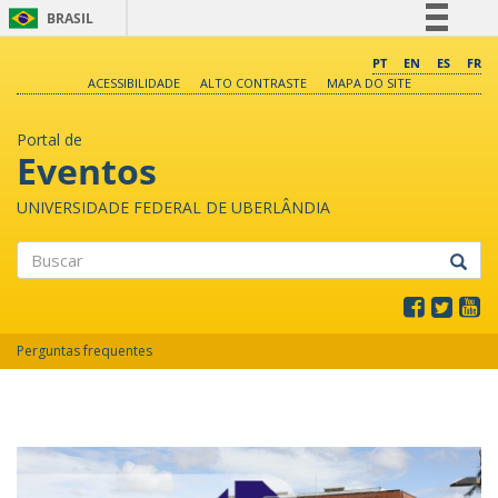
BRASIL
Simplifique!
PT
EN
ES
FR
ACESSIBILIDADE
ALTO CONTRASTE
MAPA DO SITE
Comunica BR
Participe
Portal de
Acesso à informação
Eventos
Legislação
UNIVERSIDADE FEDERAL DE UBERLÂNDIA
Canais
Buscar
Perguntas frequentes