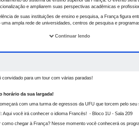
cionalização e ampliarem suas perspectivas acadêmicas e profissio
cia de suas instituições de ensino e pesquisa, a França figura entr
do uma ampla rede de universidades, centros de pesquisa e programa
Continuar lendo
lândia - Campus Santa Mônica
i convidado para um tour com várias paradas!
o horário da sua largada!
 começará com uma turma de egressos da UFU que torcem pelo seu
!
: Aqui você irá conhecer o idioma Francês! - Bloco 1U - Sala 209
r como chegar à França? Nesse momento você conhecerá os progra