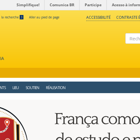
Simplifique!
Comunica BR
Participe
Acesso à infor
ACCESSIBILITÉ
CONTRASTE É
à la recherche
3
Aller au pied de page
Reche
IA
NTS
LIEU
SOUTIEN
RÉALISATION