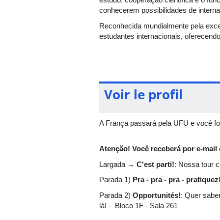
conhecerem possibilidades de interna
Reconhecida mundialmente pela excelên
estudantes internacionais, oferecen
Data:
15 de junho
Local:
Universidade Federal de Uber
As vagas são limitadas.
Voir le profil
A França passará pela UFU e você fo
Atenção! Você receberá por e-mail 
Largada →
C'est parti!
: Nossa tour
Parada 1)
Pra - pra - pra - pratiquez
Parada 2)
Opportunités!
: Quer sabe
lá! - Bloco 1F - Sala 261