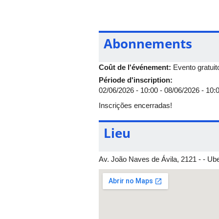
Parada 3)
La France est là!
: Chegou 
e Universitária da Embaixada da Fra
com parceria na França - Bloco 5O-
Linha de chegada →
Bravo!:
Para aq
Abonnements
Coût de l'événement:
Evento gratuit
Période d'inscription:
02/06/2026 - 10:00
-
08/06/2026 - 10:
Inscrições encerradas!
Lieu
Av. João Naves de Ávila, 2121 - - Ub