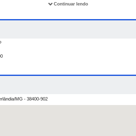
a hora da fala das autoridades. Às
16H00
contaremos com a presença
Continuar lendo
nça em Belo Horizonte, nosso Pró-Reitor de Pesquisa e Pós-Graduaç
C
ueles que completaram o tour, vocês receberão uma surpresa...
o
00
erlândia/MG - 38400-902