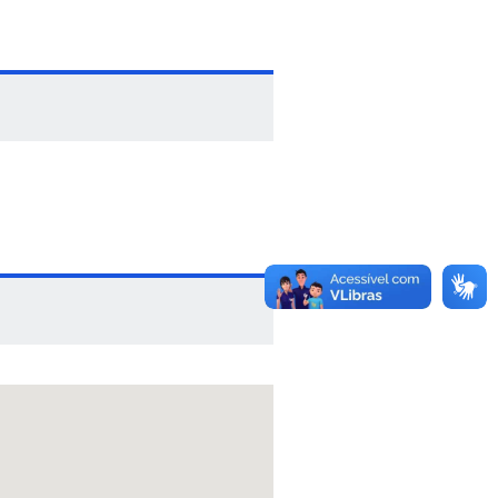
 do Adido de Cooperação Científica
ão, a Diretora da DRI e docentes