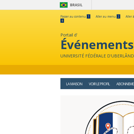
BRASIL
Passer au contenu
1
Aller au menu
2
Aller 
4
Portail d'
Événements
UNIVERSITÉ FÉDÉRALE D'UBERLÂND
LA MAISON
VOIR LE PROFIL
ABONNEME