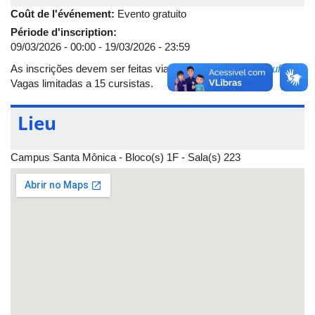
com aulas presenciais na sala 223 do Bloco 1F do Campus
Coût de l'événement:
Evento gratuito
Santa Mônica. As atividades do Programa “Empreendedorismo
Période d'inscription:
para Jovens Autistas” serão ministradas por professores da
09/03/2026 - 00:00
-
19/03/2026 - 23:59
Fagen ou por pessoas com notório saber na área de
empreendedorismo. Para mais informações, leia a íntegra do
As inscrições devem ser feitas via e-mail:
neepe@fagen.ufu.br
.
EDITAL
.
Vagas limitadas a 15 cursistas.
Lieu
Campus Santa Mônica - Bloco(s) 1F - Sala(s) 223