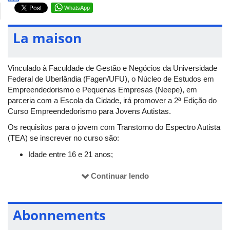
WhatsApp
La maison
Vinculado à Faculdade de Gestão e Negócios da Universidade
Federal de Uberlândia (Fagen/UFU), o Núcleo de Estudos em
Empreendedorismo e Pequenas Empresas (Neepe), em
parceria com a Escola da Cidade, irá promover a 2ª Edição do
Curso Empreendedorismo para Jovens Autistas.
Os requisitos para o jovem com Transtorno do Espectro Autista
(TEA) se inscrever no curso são:
Idade entre 16 e 21 anos;
Possuir nível 1 de suporte, sendo obrigatória a
apresentação do laudo médico;
Continuar lendo
Estar cursando pelo menos o ensino fundamental II;
E ter disponibilidade para fazer o curso às sextas-feiras,
das 15h às 17h.
Abonnements
O curso terá início em 17/04/2026 e término, no dia 07/08/2026,