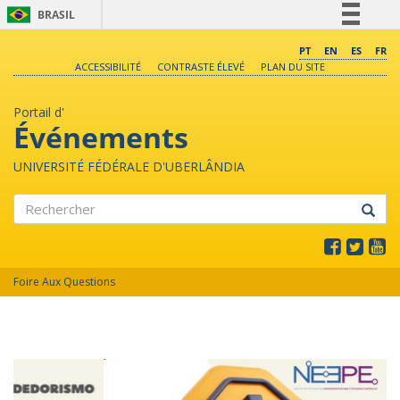
BRASIL
Simplifique!
PT
EN
ES
FR
ACCESSIBILITÉ
CONTRASTE ÉLEVÉ
PLAN DU SITE
Comunica BR
Participe
Portail d'
Acesso à informação
Événements
Legislação
UNIVERSITÉ FÉDÉRALE D'UBERLÂNDIA
Canais
Rechercher
Foire Aux Questions