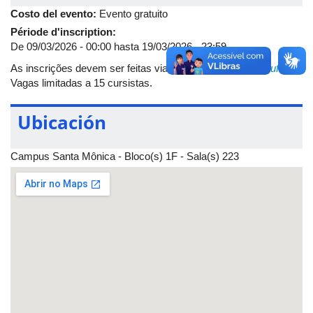
com aulas presenciais na sala 223 do Bloco 1F do Campus
Costo del evento:
Evento gratuito
Santa Mônica. As atividades do Programa “Empreendedorismo
Période d'inscription:
para Jovens Autistas” serão ministradas por professores da
De
09/03/2026 - 00:00
hasta
19/03/2026 - 23:59
Fagen ou por pessoas com notório saber na área de
empreendedorismo. Para mais informações, leia a íntegra do
As inscrições devem ser feitas via e-mail:
neepe@fagen.ufu.br
.
EDITAL
.
Vagas limitadas a 15 cursistas.
Ubicación
Campus Santa Mônica - Bloco(s) 1F - Sala(s) 223