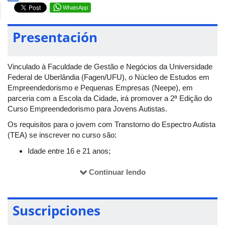
WhatsApp
Presentación
Vinculado à Faculdade de Gestão e Negócios da Universidade
Federal de Uberlândia (Fagen/UFU), o Núcleo de Estudos em
Empreendedorismo e Pequenas Empresas (Neepe), em
parceria com a Escola da Cidade, irá promover a 2ª Edição do
Curso Empreendedorismo para Jovens Autistas.
Os requisitos para o jovem com Transtorno do Espectro Autista
(TEA) se inscrever no curso são:
Idade entre 16 e 21 anos;
Possuir nível 1 de suporte, sendo obrigatória a
apresentação do laudo médico;
Continuar lendo
Estar cursando pelo menos o ensino fundamental II;
E ter disponibilidade para fazer o curso às sextas-feiras,
das 15h às 17h.
Suscripciones
O curso terá início em 17/04/2026 e término, no dia 07/08/2026,