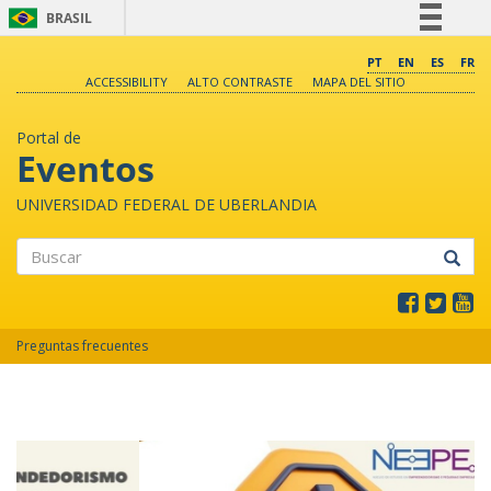
BRASIL
Simplifique!
PT
EN
ES
FR
ACCESSIBILITY
ALTO CONTRASTE
MAPA DEL SITIO
Comunica BR
Participe
Portal de
Acesso à informação
Eventos
Legislação
UNIVERSIDAD FEDERAL DE UBERLANDIA
Canais
Buscar
Preguntas frecuentes