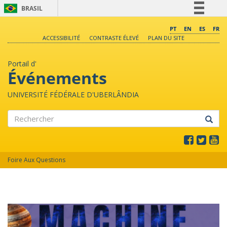
BRASIL
Simplifique!
PT
EN
ES
FR
ACCESSIBILITÉ
CONTRASTE ÉLEVÉ
PLAN DU SITE
Comunica BR
Participe
Portail d'
Acesso à informação
Événements
Legislação
UNIVERSITÉ FÉDÉRALE D'UBERLÂNDIA
Canais
Rechercher
Foire Aux Questions