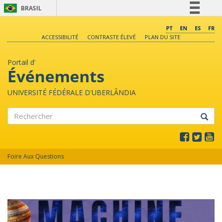
BRASIL
Simplifique!
PT
EN
ES
FR
ACCESSIBILITÉ
CONTRASTE ÉLEVÉ
PLAN DU SITE
Comunica BR
Participe
Portail d'
Acesso à informação
Événements
Legislação
UNIVERSITÉ FÉDÉRALE D'UBERLÂNDIA
Canais
Rechercher
Foire Aux Questions