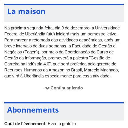
La maison
Na próxima segunda-feira, dia 9 de dezembro, a Universidade
Federal de Uberlândia (ufu) iniciará mais um semestre letivo.
Para marcar a retomada das atividades acadêmicas, após um
breve intervalo de duas semanas, a Faculdade de Gestão e
Negócios (Fagen)), por meio da Coordenação do Curso de
Gestão da Informação, promoverá a palestra "Gestão de
Carreira na Indústria 4.0", que será proferida pelo gerente de
Recursos Humanos da Amazon no Brasil, Marcelo Machado,
que virá à Uberlândia especialmente para essa atividade.
De acordo com o coordenador do curso, Rafael Guerreiro, "as
Continuar lendo
mudanças no mundo do trabalho estão acontecendo numa
velocidade enorme e o profissional de gestão da informação
está sendo um dos mais demandados nessa nova realidade,
Abonnements
pois, de forma resumida, é a nova era da gestão com
tecnologias digitais". Para Guerreiro, o compartilhamento de
experiência por parte de um profissional da área de gestão de
Coût de l'événement:
Evento gratuito
pessoas com atuação numa grande organização de base