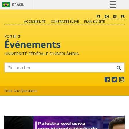
BRASIL
Simplifique!
PT
EN
ES
FR
ACCESSIBILITÉ
CONTRASTE ÉLEVÉ
PLAN DU SITE
Comunica BR
Participe
Portail d'
Acesso à informação
Événements
Legislação
UNIVERSITÉ FÉDÉRALE D'UBERLÂNDIA
Canais
Rechercher
Foire Aux Questions