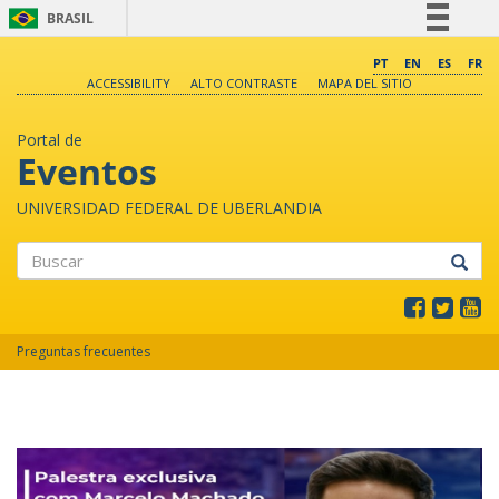
BRASIL
Simplifique!
PT
EN
ES
FR
ACCESSIBILITY
ALTO CONTRASTE
MAPA DEL SITIO
Comunica BR
Participe
Portal de
Acesso à informação
Eventos
Legislação
UNIVERSIDAD FEDERAL DE UBERLANDIA
Canais
Buscar
Preguntas frecuentes