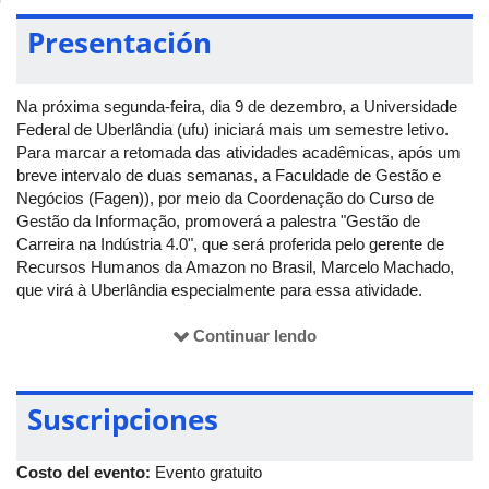
Presentación
Na próxima segunda-feira, dia 9 de dezembro, a Universidade
Federal de Uberlândia (ufu) iniciará mais um semestre letivo.
Para marcar a retomada das atividades acadêmicas, após um
breve intervalo de duas semanas, a Faculdade de Gestão e
Negócios (Fagen)), por meio da Coordenação do Curso de
Gestão da Informação, promoverá a palestra "Gestão de
Carreira na Indústria 4.0", que será proferida pelo gerente de
Recursos Humanos da Amazon no Brasil, Marcelo Machado,
que virá à Uberlândia especialmente para essa atividade.
De acordo com o coordenador do curso, Rafael Guerreiro, "as
Continuar lendo
mudanças no mundo do trabalho estão acontecendo numa
velocidade enorme e o profissional de gestão da informação
está sendo um dos mais demandados nessa nova realidade,
Suscripciones
pois, de forma resumida, é a nova era da gestão com
tecnologias digitais". Para Guerreiro, o compartilhamento de
experiência por parte de um profissional da área de gestão de
Costo del evento:
Evento gratuito
pessoas com atuação numa grande organização de base