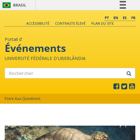
BRASIL
Simplifique!
PT
EN
ES
FR
ACCESSIBILITÉ
CONTRASTE ÉLEVÉ
PLAN DU SITE
Comunica BR
Participe
Portail d'
Acesso à informação
Événements
Legislação
UNIVERSITÉ FÉDÉRALE D'UBERLÂNDIA
Canais
Rechercher
Foire Aux Questions