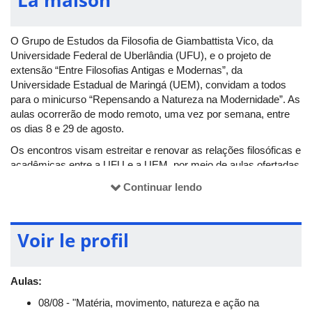
O Grupo de Estudos da Filosofia de Giambattista Vico, da
Universidade Federal de Uberlândia (UFU), e o projeto de
extensão “Entre Filosofias Antigas e Modernas”, da
Universidade Estadual de Maringá (UEM), convidam a todos
para o minicurso “Repensando a Natureza na Modernidade”. As
aulas ocorrerão de modo remoto, uma vez por semana, entre
os dias 8 e 29 de agosto.
Os encontros visam estreitar e renovar as relações filosóficas e
acadêmicas entre a UFU e a UEM, por meio de aulas ofertadas
por docentes do Departamento de Filosofia da UEM.
Continuar lendo
O link da conferência será enviado por
e-mail
aos inscritos.
Todos os participantes que se inscreverem e confirmarem
presença receberão um certificado de participação.
Voir le profil
Em caso de dúvidas ou para obter mais informações, acesse
o
perfil do Pet Filosofia no Instagram
.
Aulas:
08/08 - "Matéria, movimento, natureza e ação na