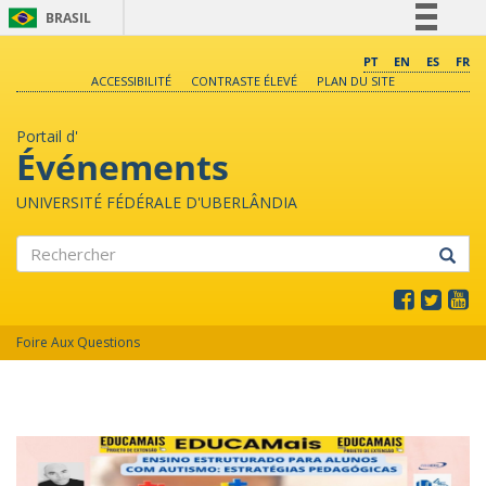
BRASIL
Simplifique!
PT
EN
ES
FR
ACCESSIBILITÉ
CONTRASTE ÉLEVÉ
PLAN DU SITE
Comunica BR
Participe
Portail d'
Acesso à informação
Événements
Legislação
UNIVERSITÉ FÉDÉRALE D'UBERLÂNDIA
Canais
Rechercher
Foire Aux Questions