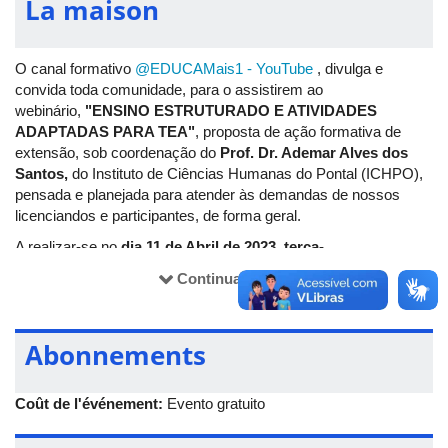
La maison
O canal formativo
@EDUCAMais1 - YouTube
, divulga e
convida toda comunidade, para o assistirem ao
webinário,
"ENSINO ESTRUTURADO E ATIVIDADES
ADAPTADAS PARA TEA"
, proposta de ação formativa de
extensão, sob coordenação do
Prof. Dr. Ademar Alves dos
Santos,
do Instituto de Ciências Humanas do Pontal (ICHPO),
pensada e planejada para atender às demandas de nossos
licenciandos e participantes, de forma geral.
A realizar-se no
dia
11 de Abril de 2023, terça-
feira
,
às
20h,
com acesso a partir desse link:
Continuar lendo
ENSINO ESTRUTURADO PARA ALUNOS COM AUTISMO: ESTRATÉGIAS
PEDAGÓGICAS
Abonnements
O evento tem como objetivo apresentar as bases
epistemológicas do ensino estruturado para crianças na
condição de autistas e, de forma mais interativa, conhecer
Coût de l'événement:
Evento gratuito
algumas atividades adaptadas para leitura, escrita e
matemática.