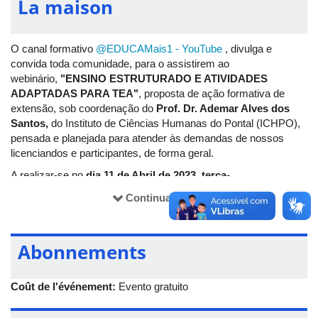
La maison
O canal formativo
@EDUCAMais1 - YouTube
, divulga e
convida toda comunidade, para o assistirem ao
webinário,
"ENSINO ESTRUTURADO E ATIVIDADES
ADAPTADAS PARA TEA"
, proposta de ação formativa de
extensão, sob coordenação do
Prof. Dr. Ademar Alves dos
Santos,
do Instituto de Ciências Humanas do Pontal (ICHPO),
pensada e planejada para atender às demandas de nossos
licenciandos e participantes, de forma geral.
A realizar-se no
dia
11 de Abril de 2023, terça-
feira
,
às
20h,
com acesso a partir desse link:
Continuar lendo
ENSINO ESTRUTURADO PARA ALUNOS COM AUTISMO: ESTRATÉGIAS
PEDAGÓGICAS
Abonnements
O evento tem como objetivo apresentar as bases
epistemológicas do ensino estruturado para crianças na
condição de autistas e, de forma mais interativa, conhecer
Coût de l'événement:
Evento gratuito
algumas atividades adaptadas para leitura, escrita e
matemática.