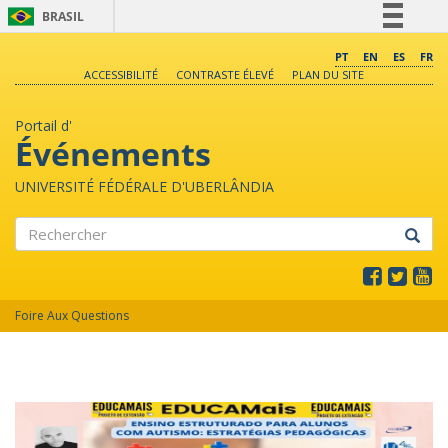
BRASIL
Simplifique!
PT
EN
ES
FR
ACCESSIBILITÉ
CONTRASTE ÉLEVÉ
PLAN DU SITE
Comunica BR
Participe
Portail d'
Acesso à informação
Événements
Legislação
UNIVERSITÉ FÉDÉRALE D'UBERLÂNDIA
Canais
Rechercher
Foire Aux Questions