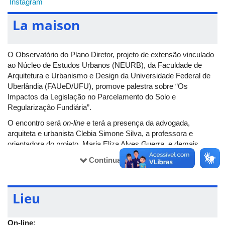
Instagram
La maison
O Observatório do Plano Diretor, projeto de extensão vinculado
ao Núcleo de Estudos Urbanos (NEURB), da Faculdade de
Arquitetura e Urbanismo e Design da Universidade Federal de
Uberlândia (FAUeD/UFU), promove palestra sobre “Os
Impactos da Legislação no Parcelamento do Solo e
Regularização Fundiária”.
O encontro será
on-line
e terá a presença da advogada,
arquiteta e urbanista Clebia Simone Silva, a professora e
orientadora do projeto, Maria Eliza Alves Guerra, e demais
integrantes do Coletivo OPD, que possui como parceiros:
Continuar lendo
NEURB-FAUeD/UFU, Associação para a Gestão Ambiental do
Triângulo Mineiro (ANGÁ), Movimento dos Trabalhadores Sem-
Teto (MTST), Conselho de Arquitetura e Urbanismo (CAU/MG),
Lieu
Comissão Pastoral da Terra (CPT), Central de Movimentos
Populares (CMP) e o Ministério Público de Minas Gerais
(MPMG), com recursos financeiros.
On-line: