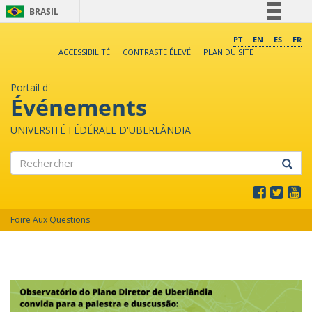
BRASIL
Simplifique!
PT
EN
ES
FR
ACCESSIBILITÉ
CONTRASTE ÉLEVÉ
PLAN DU SITE
Comunica BR
Participe
Portail d'
Acesso à informação
Événements
Legislação
UNIVERSITÉ FÉDÉRALE D'UBERLÂNDIA
Canais
Rechercher
Foire Aux Questions