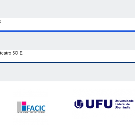
o
teatro 5O E