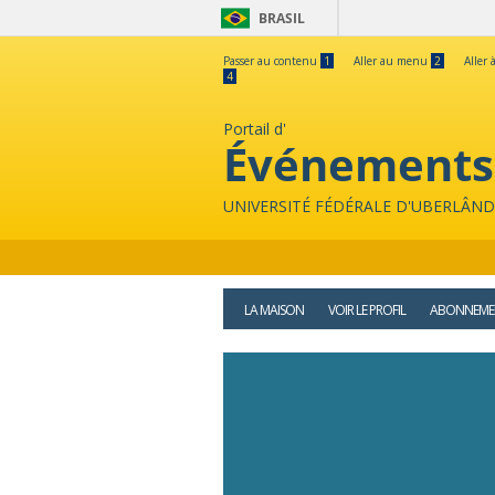
BRASIL
Passer au contenu
1
Aller au menu
2
Aller 
4
Portail d'
Événements
UNIVERSITÉ FÉDÉRALE D'UBERLÂND
LA MAISON
VOIR LE PROFIL
ABONNEME