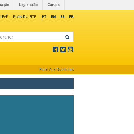
mação
Legislação
Canais
LEVÉ
PLAN DU SITE
PT
EN
ES
FR
rcher
Foire Aux Questions