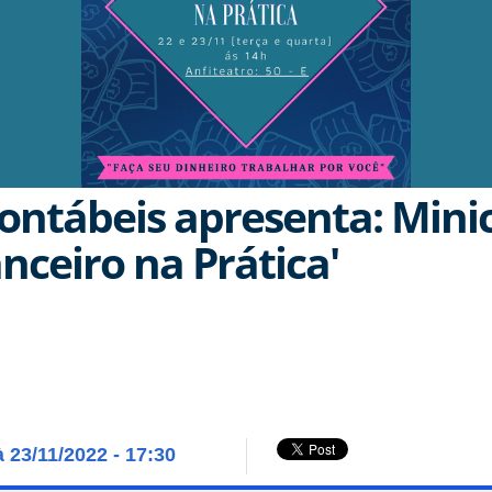
contábeis apresenta: Mini
nceiro na Prática'
à 23/11/2022 - 17:30