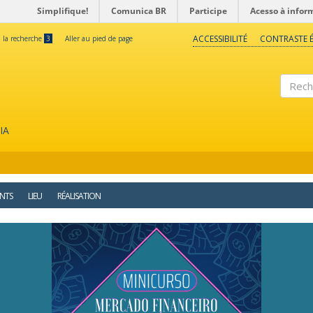
Simplifique!
Comunica BR
Participe
Acesso à infor
ACCESSIBILITÉ
CONTRASTE É
à la recherche
3
Aller au pied de page
Reche
IA
NTS
LIEU
RÉALISATION