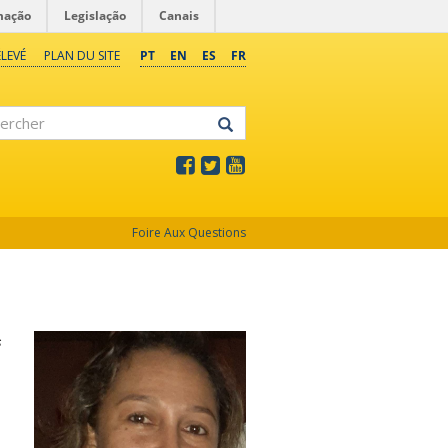
mação
Legislação
Canais
LEVÉ
PLAN DU SITE
PT
EN
ES
FR
rcher
Foire Aux Questions
s