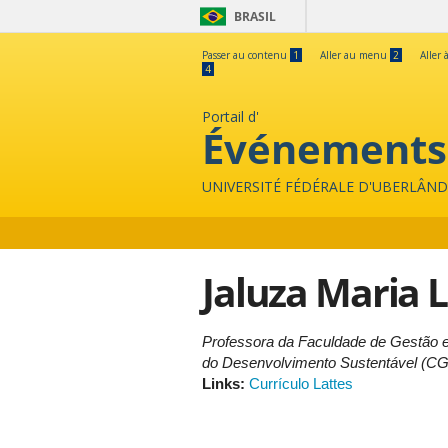
BRASIL
Passer au contenu
1
Aller au menu
2
Aller 
4
Portail d'
Événements
UNIVERSITÉ FÉDÉRALE D'UBERLÂND
Jaluza Maria L
Professora da Faculdade de Gestão 
do Desenvolvimento Sustentável (
Links:
Currículo Lattes