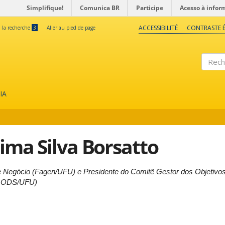
Simplifique!
Comunica BR
Participe
Acesso à infor
ACCESSIBILITÉ
CONTRASTE É
à la recherche
3
Aller au pied de page
Reche
IA
ima Silva Borsatto
e Negócio (Fagen/UFU) e Presidente do Comitê Gestor dos Objetivo
CGODS/UFU)