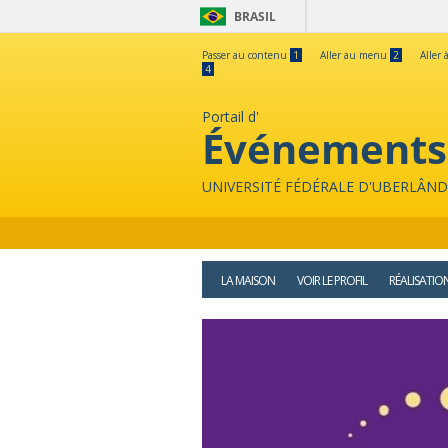
BRASIL
Passer au contenu
1
Aller au menu
2
Aller 
4
Portail d'
Événements
UNIVERSITÉ FÉDÉRALE D'UBERLÂND
LA MAISON
VOIR LE PROFIL
RÉALISATIO