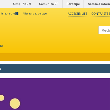
Simplifique!
Comunica BR
Participe
Acesso à infor
ACCESSIBILITÉ
CONTRASTE É
à la recherche
3
Aller au pied de page
Reche
IA
N