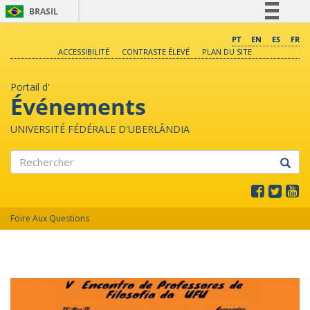
BRASIL
Simplifique!
PT
EN
ES
FR
ACCESSIBILITÉ
CONTRASTE ÉLEVÉ
PLAN DU SITE
Comunica BR
Participe
Portail d'
Acesso à informação
Événements
Legislação
UNIVERSITÉ FÉDÉRALE D'UBERLÂNDIA
Canais
Rechercher
Foire Aux Questions