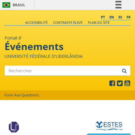
BRASIL
Simplifique!
PT
EN
ES
FR
ACCESSIBILITÉ
CONTRASTE ÉLEVÉ
PLAN DU SITE
Comunica BR
Participe
Portail d'
Acesso à informação
Événements
Legislação
UNIVERSITÉ FÉDÉRALE D'UBERLÂNDIA
Canais
Rechercher
Foire Aux Questions