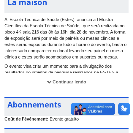
La maison
A Escola Técnica de Saúde (Estes) anuncia a I Mostra
Científica da Escola Técnica de Saúde, que será realizada no
bloco 4K sala 216 das 8h às 16h, dia 28 de novembro. A forma
de exposição será por meio de painéis ou mesas clínicas e
estes serão expostos durante todo o horário do evento, basta o
interessado comparecer no local levando seu painel ou mesa
clínica e estes serão acomodados em suportes ou mesas.
O evento visa criar um momento para a divulgação dos
resultados do projetos de pesquisa realizados na ESTES à
comunidade. Além disso, possibilita que sejam firmadas
Continuar lendo
possíveis parcerias de pesquisa e que comissão e a própria
Escola Técnica de Saúde possa das suporte aos docentes e
discentes presentes.
Abonnements
Mais informações:
E-mail:
sec.estes@estes.ufu.br
Coût de l'événement:
Evento gratuito
Telefone: 34-3225-8496