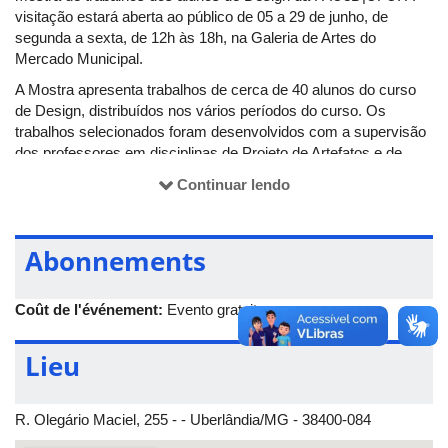
visitação estará aberta ao público de 05 a 29 de junho, de
segunda a sexta, de 12h às 18h, na Galeria de Artes do
Mercado Municipal.
A Mostra apresenta trabalhos de cerca de 40 alunos do curso
de Design, distribuídos nos vários períodos do curso. Os
trabalhos selecionados foram desenvolvidos com a supervisão
dos professores em disciplinas de Projeto de Artefatos e de
Interiores, e Modelos e Protótipos. Serão também selecionados
Continuar lendo
trabalhos de outras disciplinas que discutem, dentre outros
aspectos projetuais, questões como proporção e equilíbrio,
ergonomia e usabilidade, tecnologia e produção bem como a
Abonnements
importância da forma e da cor como elementos compositivos.
No evento, estarão expostos trabalhos em variadas
Coût de l'événement:
Evento gratuito
modalidades de apresentação que vão desde os Projetos de
Interiores – pranchas impressas com perspectivas, até
modelos físicos tais como Maquetes desenvolvidas em aula e
Lieu
Protótipos produzidos no LAMOP – Laboratório de Modelos e
Protótipos do curso. Importante destacar que o Curso de
Design da UFU tem buscado participar sempre de concursos
R. Olegário Maciel, 255 - - Uberlândia/MG - 38400-084
nacionais de projeto como estímulo ao aprimoramento do