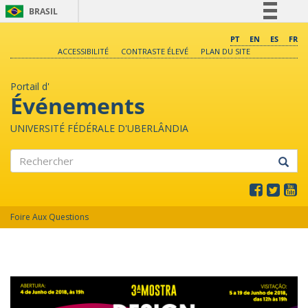
BRASIL
Simplifique!
PT
EN
ES
FR
ACCESSIBILITÉ
CONTRASTE ÉLEVÉ
PLAN DU SITE
Comunica BR
Participe
Portail d'
Acesso à informação
Événements
Legislação
UNIVERSITÉ FÉDÉRALE D'UBERLÂNDIA
Canais
Rechercher
Foire Aux Questions