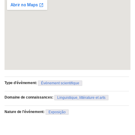
trabalho dos alunos. Diversos alunos já foram selecionados
para participar de mostras do Salão Design Movelsul 2014 e
2017, do Prêmio Tok&Stok de Design Universitário, e do Prêmio
Jovens Designers, de alcance internacional.
Type d'évènement:
Événement scientifique
Domaine de connaissances:
Linguistique, littérature et arts
Nature de l'événement:
Exposição