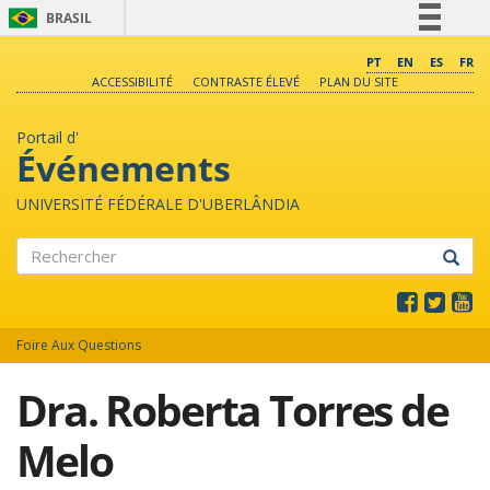
BRASIL
Simplifique!
PT
EN
ES
FR
ACCESSIBILITÉ
CONTRASTE ÉLEVÉ
PLAN DU SITE
Comunica BR
Participe
Portail d'
Acesso à informação
Événements
Legislação
UNIVERSITÉ FÉDÉRALE D'UBERLÂNDIA
Canais
Rechercher
Foire Aux Questions
Dra. Roberta Torres de
Melo