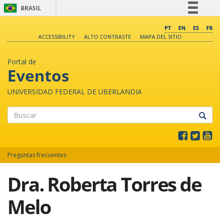
BRASIL
Simplifique!
PT
EN
ES
FR
ACCESSIBILITY
ALTO CONTRASTE
MAPA DEL SITIO
Comunica BR
Participe
Portal de
Acesso à informação
Eventos
Legislação
UNIVERSIDAD FEDERAL DE UBERLANDIA
Canais
Buscar
Preguntas frecuentes
Dra. Roberta Torres de
Melo