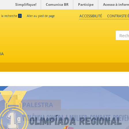
Simplifique!
Comunica BR
Participe
Acesso à infor
ACCESSIBILITÉ
CONTRASTE É
à la recherche
3
Aller au pied de page
Reche
IA