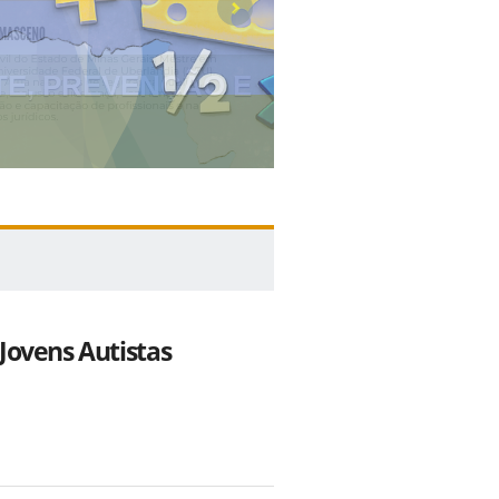
II WORKSHOP
Jovens Autistas