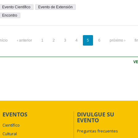
Evento Científico
Evento de Extensión
Encontro
início
‹ anterior
1
2
3
4
5
6
próximo ›
fi
VE
EVENTOS
DIVULGUE SU
EVENTO
Científico
Preguntas frecuentes
Cultural