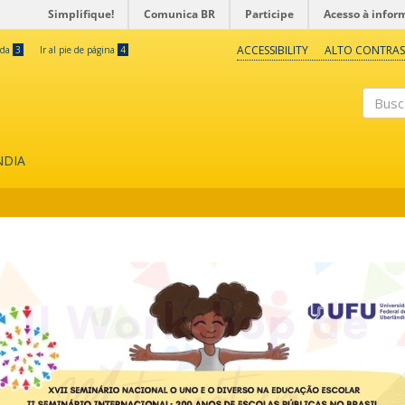
Simplifique!
Comunica BR
Participe
Acesso à infor
ACCESSIBILITY
ALTO CONTRAS
eda
3
Ir al pie de página
4
Buscar
NDIA