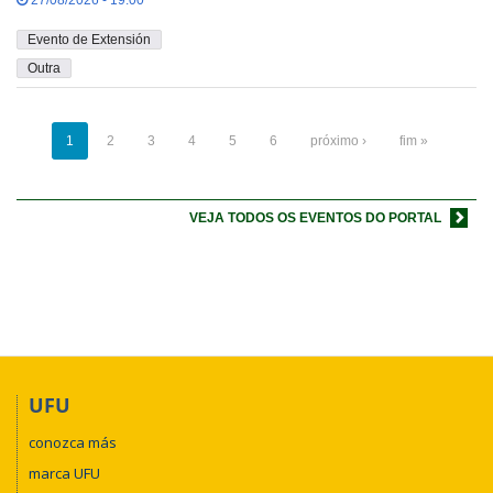
Evento de Extensión
Outra
1
2
3
4
5
6
próximo ›
fim »
VEJA TODOS OS EVENTOS DO PORTAL
UFU
conozca más
marca UFU