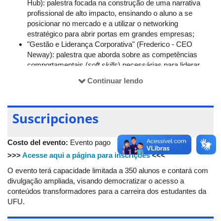
Hub): palestra focada na construção de uma narrativa
profissional de alto impacto, ensinando o aluno a se
posicionar no mercado e a utilizar o networking
estratégico para abrir portas em grandes empresas;
"Gestão e Liderança Corporativa" (Frederico - CEO
Neway): palestra que aborda sobre as competências
comportamentais (
soft skills
) necessárias para liderar
equipes e gerir projetos complexos no cenário
Continuar lendo
empresarial contemporâneo;
"Comunicação Assertiva e Oratória" (Bárbara - TV
Integração): palestra prática sobre expressão verbal,
Suscripciones
domínio de público e postura executiva, visando preparar
o aluno para apresentações e interações profissionais;
"Painel de Conexão e Vivência": mesa-redonda com um
Costo del evento:
Evento pago
representante da Petrobras, coordenação de RH
>>>
Acesse aqui a página para inscrições
<<<
da Associação Empresarial de Uberlândia (Aciub) e
gestores locais. O debate será focado em desmitificar
O evento terá capacidade limitada a 350 alunos e contará com
processos seletivos e alinhar as expectativas das
divulgação ampliada, visando democratizar o acesso a
corporações com a formação dos graduandos.
conteúdos transformadores para a carreira dos estudantes da
UFU.