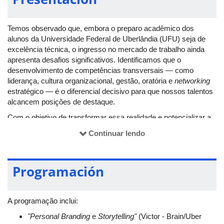
Temos observado que, embora o preparo acadêmico dos
alunos da Universidade Federal de Uberlândia (UFU) seja de
excelência técnica, o ingresso no mercado de trabalho ainda
apresenta desafios significativos. Identificamos que o
desenvolvimento de competências transversais — como
liderança, cultura organizacional, gestão, oratória e
networking
estratégico — é o diferencial decisivo para que nossos talentos
alcancem posições de destaque.
Com o objetivo de transformar essa realidade e potencializar a
carreira dos discentes, a Empresa Júnior de Consultoria e
Continuar lendo
Soluções em Engenharia Química - ConsultEQ UFU promove o
evento "Engenharia da Aprovação", que consiste em uma
imersão estratégica desenhada para preencher essas lacunas
Programación
práticas, conectando o conhecimento universitário às
demandas das grandes corporações.
A programação será no auditório do Bloco 3Q do Campus
A programação inclui:
Santa Mônica.
"Personal Branding
e
Storytelling"
(Victor - Brain/Uber