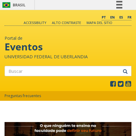
BRASIL
Simplifique!
PT
EN
ES
FR
ACCESSIBILITY
ALTO CONTRASTE
MAPA DEL SITIO
Comunica BR
Participe
Portal de
Acesso à informação
Eventos
Legislação
UNIVERSIDAD FEDERAL DE UBERLANDIA
Canais
Buscar
Preguntas frecuentes