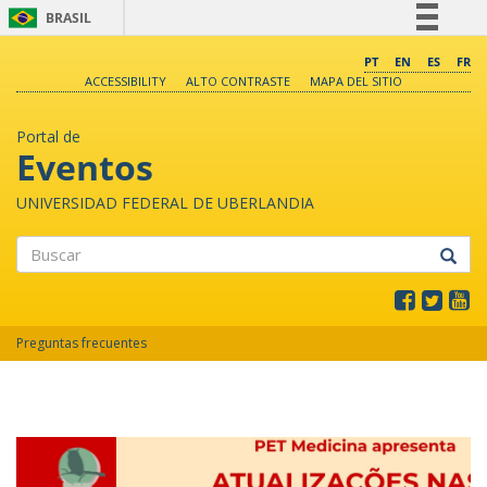
BRASIL
Simplifique!
PT
EN
ES
FR
ACCESSIBILITY
ALTO CONTRASTE
MAPA DEL SITIO
Comunica BR
Participe
Portal de
Acesso à informação
Eventos
Legislação
UNIVERSIDAD FEDERAL DE UBERLANDIA
Canais
Buscar
Preguntas frecuentes