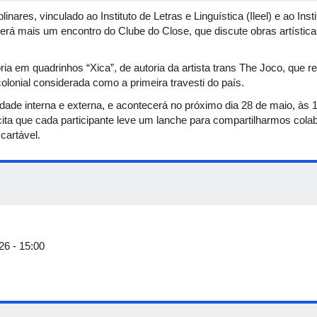
nares, vinculado ao Instituto de Letras e Linguística (Ileel) e ao Inst
rá mais um encontro do Clube do Close, que discute obras artístic
ória em quadrinhos “Xica”, de autoria da artista trans The Joco, que re
colonial considerada como a primeira travesti do país.
dade interna e externa, e acontecerá no próximo dia 28 de maio, às 1
ita que cada participante leve um lanche para compartilharmos col
scartável.
26 - 15:00