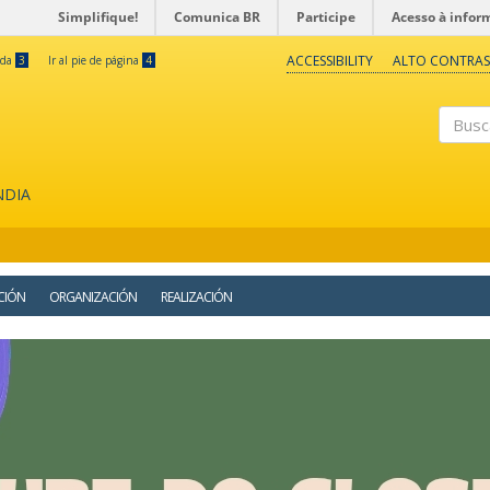
Simplifique!
Comunica BR
Participe
Acesso à infor
ACCESSIBILITY
ALTO CONTRAS
eda
3
Ir al pie de página
4
Buscar
NDIA
CIÓN
ORGANIZACIÓN
REALIZACIÓN